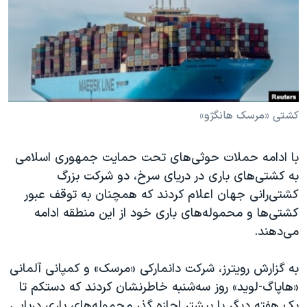
دنبال کنید
مستندها
فرهنگ و زندگی
حقوق شهروندی
انتخابات ریاست جمهوری آمریکا ۲۰۲۴
اقتصادی
حمله جمهوری اسلامی به اسرائیل
رمز مهسا
علم و فناوری
زبانهای مختلف
اسرائیل در جنگ
ورزش زنان در ایران
کشتی «مرسک هانگژو»
گالری عکس
اعتراضات زن، زندگی، آزادی
با ادامه حملات حوثی‌های تحت حمایت جمهوری اسلامی
آرشیو پخش زنده
مجموعه مستندهای دادخواهی
به کشتی‌های باری در دریای سرخ، دو شرکت بزرگ
تریبونال مردمی آبان ۹۸
کشتی‌رانی جهان اعلام کردند که همچنان به توقف عبور
کشتی‌ها و محموله‌های باری خود از این منطقه ادامه
دادگاه حمید نوری
می‌دهند.
چهل سال گروگان‌گیری
قانون شفافیت دارائی کادر رهبری ایران
به گزارش رویترز، شرکت دانمارکی «مرسک» و کمپانی آلمانی
«هاپاگ-لوید» روز سه‌شنبه خاطرنشان کردند که دستکم تا
اعتراضات مردمی آبان ۹۸
یک هفته دیگر یا بیشتر اجازه گذر محموله‌های باری دریایی