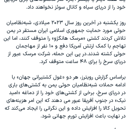
اسرائیل در جنگ
خود را از دریای سیاه و کانال سوئز نخواهند داد.
نرگس محمدی برنده جایزه نوبل صلح
روز یکشنبه در آخرین روز سال ۲۰۲۳ میلادی، شبه‌نظامیان
همایش محافظه‌کاران آمریکا «سی‌پک»
حوثی مورد حمایت جمهوری اسلامی ایران مستقر در یمن
صفحه‌های ویژه
تلاش کردند کشتی «مرسک هانگژو» را متوقف کنند، اما این
سفر پرزیدنت ترامپ به چین
تهاجم با کمک ارتش آمریکا دفع و ۱۰ نفر از مهاجمان
حوثی کشته شدند.در پی این حمله، شرکت مرسک عبور از
دریای سرخ را برای ۴۸ ساعت متوقف کرد.
براساس گزارش رویترز، هر دو «غول کشتیرانی جهان» با
ادامه حملات شبه‌نظامیان حوثی یمن به کشتی‌های باری
در دریای سرخ، برخی از کشتی‌های خود را از دماغه «امید
نیک» در جنوب آفریقا عبور می دهند که این امر هزینه‌های
تحویل کالا را افزایش داده و این نگرانی را ایجاد می‌کند که
در نهایت باعث افزایش تورم جهانی شود.