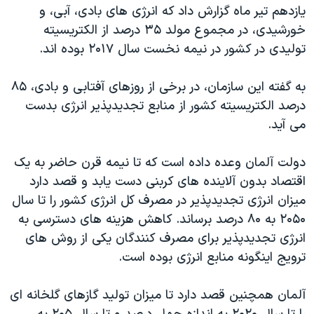
اسرائیل در جنگ
یازدهم تیر ماه گزارش داد که انرژی های بادی، آبی، و
خورشیدی، در مجموع مولد ۳۵ درصد از الکتریسیته
نرگس محمدی برنده جایزه نوبل صلح
تولیدی در کشور در نیمه نخست سال ۲۰۱۷ بوده اند.
همایش محافظه‌کاران آمریکا «سی‌پک»
صفحه‌های ویژه
به گفته این سازمان، در برخی از روزهای آفتابی و بادی، ۸۵
درصد الکتریسیته کشور از منابع تجدیدپذیر انرژی بدست
سفر پرزیدنت ترامپ به چین
می آید.
دولت آلمان وعده داده است که تا نیمه قرن حاضر به یک
اقتصاد بدون آلاینده های کربنی دست یابد و قصد دارد
میزان انرژی تجدیدپذیر در مصرف کل انرژی کشور را تا سال
۲۰۵۰ به ۸۰ درصد برساند. کاهش هزینه های دسترسی به
انرژی تجدیدپذیر برای مصرف کنندگان یکی از روش های
ترویج اینگونه منابع انرژی بوده است.
آلمان همچنین قصد دارد تا میزان تولید گازهای گلخانه ای