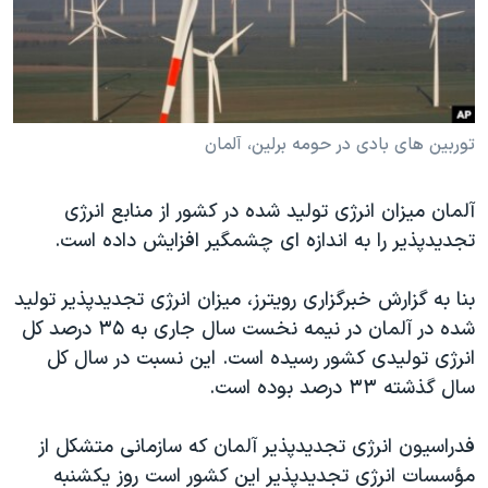
دنبال کنید
مستندها
فرهنگ و زندگی
حقوق شهروندی
انتخابات ریاست جمهوری آمریکا ۲۰۲۴
اقتصادی
حمله جمهوری اسلامی به اسرائیل
رمز مهسا
علم و فناوری
توربین های بادی در حومه برلین، آلمان
زبانهای مختلف
اسرائیل در جنگ
ورزش زنان در ایران
آلمان میزان انرژی تولید شده در کشور از منابع انرژی
گالری عکس
اعتراضات زن، زندگی، آزادی
تجدیدپذیر را به اندازه ای چشمگیر افزایش داده است.
آرشیو پخش زنده
مجموعه مستندهای دادخواهی
بنا به گزارش خبرگزاری رویترز، میزان انرژی تجدیدپذیر تولید
تریبونال مردمی آبان ۹۸
شده در آلمان در نیمه نخست سال جاری به ۳۵ درصد کل
دادگاه حمید نوری
انرژی تولیدی کشور رسیده است. این نسبت در سال کل
چهل سال گروگان‌گیری
سال گذشته ۳۳ درصد بوده است.
قانون شفافیت دارائی کادر رهبری ایران
فدراسیون انرژی تجدیدپذیر آلمان که سازمانی متشکل از
اعتراضات مردمی آبان ۹۸
مؤسسات انرژی تجدیدپذیر این کشور است روز یکشنبه