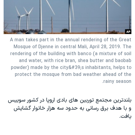
دنبال کنید
مستندها
فرهنگ و زندگی
حقوق شهروندی
انتخابات ریاست جمهوری آمریکا ۲۰۲۴
اقتصادی
حمله جمهوری اسلامی به اسرائیل
رمز مهسا
علم و فناوری
A man takes part in the annual rendering of the Great
زبانهای مختلف
Mosque of Djenne in central Mali, April 28, 2019. The
اسرائیل در جنگ
ورزش زنان در ایران
rendering of the building with banco (a mixture of soil
and water, with rice bran, shea butter and baobab
گالری عکس
اعتراضات زن، زندگی، آزادی
powder) made by the city&#39;s inhabitants, helps to
آرشیو پخش زنده
مجموعه مستندهای دادخواهی
protect the mosque from bad weather ahead of the
rainy season.
تریبونال مردمی آبان ۹۸
دادگاه حمید نوری
بلندترین مجتمع توربین های بادی اروپا در کشور سوییس
چهل سال گروگان‌گیری
و با هدف برق رسانی به حدود سه هزار خانوار گشایش
قانون شفافیت دارائی کادر رهبری ایران
یافت.
اعتراضات مردمی آبان ۹۸