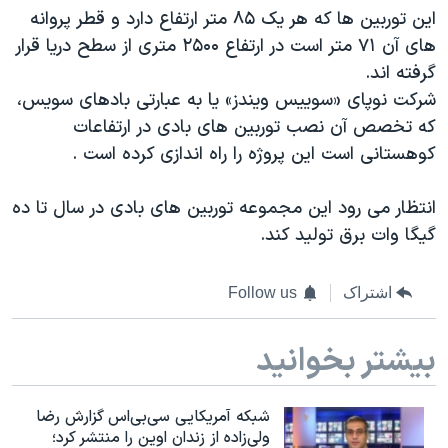
اسرائیل در جنگ
این توربین ها که هر یک ۸۵ متر ارتفاع دارد و قطر پروانه
نرگس محمدی برنده جایزه نوبل صلح
های آن ۷۱ متر است در ارتفاع ۲۵۰۰ متری از سطح دریا قرار
گرفته اند.
همایش محافظه‌کاران آمریکا «سی‌پک»
شرکت نوپای «سوییس ویندز» یا به عبارتی بادهای سویس،
صفحه‌های ویژه
که تخصص آن نصب توربین های بادی در ارتفاعات
سفر پرزیدنت ترامپ به چین
کوهستانی است این پروژه را راه اندازی کرده است .
انتظار می رود این مجموعه توربین های بادی در سال تا ده
گیگا وات برق تولید کند.
اشتراک
Follow us
بیشتر بخوانید
شبکه آمریکایی سی‌بی‌‌اس گزارش رضا
ولی‌زاده از زندان اوین را منتشر کرد؛