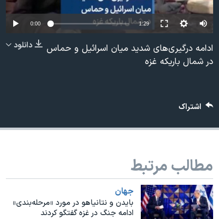
دنبال کنید
مستندها
فرهنگ و زندگی
0:00
1:29
حقوق شهروندی
انتخابات ریاست جمهوری آمریکا ۲۰۲۴
دانلود
اقتصادی
حمله جمهوری اسلامی به اسرائیل
ادامه درگیری‌های شدید میان اسرائیل و حماس
در شمال باریکه غزه
رمز مهسا
علم و فناوری
زبانهای مختلف
اسرائیل در جنگ
ورزش زنان در ایران
گالری عکس
اعتراضات زن، زندگی، آزادی
اشتراک
آرشیو پخش زنده
مجموعه مستندهای دادخواهی
تریبونال مردمی آبان ۹۸
دادگاه حمید نوری
مطالب مرتبط
چهل سال گروگان‌گیری
قانون شفافیت دارائی کادر رهبری ایران
جهان
بایدن و نتانیاهو در مورد «مرحله‌بندی»
اعتراضات مردمی آبان ۹۸
ادامه جنگ در غزه گفتگو کردند