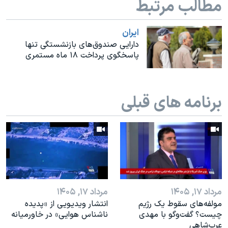
مطالب مرتبط
اسرائیل در جنگ
نرگس محمدی برنده جایزه نوبل صلح
ايران
همایش محافظه‌کاران آمریکا «سی‌پک»
دارایی صندوق‌های بازنشستگی تنها
پاسخگوی پرداخت ۱۸ ماه مستمری
صفحه‌های ویژه
سفر پرزیدنت ترامپ به چین
برنامه های قبلی
مرداد ۱۷, ۱۴۰۵
مرداد ۱۷, ۱۴۰۵
مولفه‌های سقوط یک رژیم
انتشار ویدیویی از «پدیده‌
چیست؟ گفت‌وگو با مهدی
ناشناس هوایی» در خاورمیانه
عرب‌شاهی