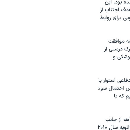
ه بود. اين
دف اجتناب از
ی برای روابط
سه موافقت
ک درستی از
وشکی و
اعی استوار با
ش احتمال سوء
م که با
لات متحده و چين اکنون در حال بيرون آمدن از يک وقفه ۸ ماهه از جانب
چين و در اعتراض آن کشور به آمريکا به دليل فروش اسلحه به تايوان در ماه ژانويه سال ۲۰۱۰