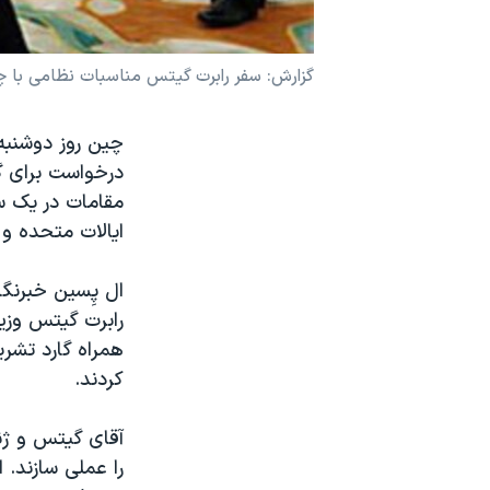
نرگس محمدی برنده جایزه نوبل صلح
همایش محافظه‌کاران آمریکا «سی‌پک»
گزارش: سفر رابرت گيتس مناسبات نظامی با چي
صفحه‌های ویژه
چين روز دوشنبه
سفر پرزیدنت ترامپ به چین
درخواست برای گف
مقامات در يک س
ايالات متحده و 
ال پِسين خبرنگا
رابرت گيتس وزير
همراه گارد تشري
کردند.
آقای گيتس و ژن
را عملی سازند. 