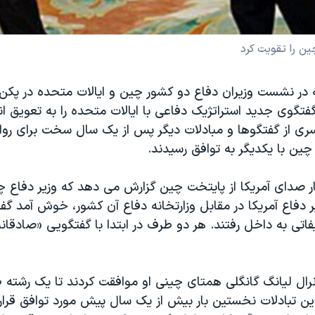
ن را تقويت کرد
 در نشست وزيران دفاع دو کشور چين و ايالات متحده در پکن
تگوی جديد استراتژيک دفاعی با ايالات متحده را به تعويق ان
ری از گفتگوها و مبادلات ديگر پس از يک سال سخت برای روا
چين با يکديگر به توافق رسيدند.
ر صدای آمريکا از پايتخت چين گزارش می دهد که وزير دفاع چ
 دفاع آمريکا در مقابل وزارتخانه دفاع آن کشور، خوش آمد گفت
فاتی به داخل رفتند. هر دو طرف در ابتدا با گفتگويی «صادقان
رال ليانگ گانگلی همتای چينی او موافقت کردند تا يک رشته
اين تبادلات نخستين بار بيش از يک سال پيش مورد توافق قرار 