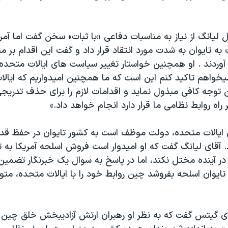
ال ليانگ از نياز به مناسبات دفاعی «با ثبات» سخن گفت اما آمر
 تايوان به شدت مورد انتقاد قرار داد و گفت اين اقدام بر م
آوردند . او همچنين خواستار تغيير سياست های ايالات متحده
خواهم تاکيد کنم اين است که ما همچنين اميدواريم که ايالا
 توجه کافی مبذول نمايد و اقدامات لازم را برای حذف تدريج
راه روابط نظامی ما قرار دارد انجام خواهد داد.»
 ايالات متحده، دولت موظف است به کشور تايوان در حفظ قد
آقای ليانگ گفت که او اميدوار است فروش اسلحه آمريکا به تا
 در آينده مختل نکند، اما در پاسخ به سوال يک خبرنگار تضمين 
ه تايوان اسلحه بفروشد چين روابط خود را با ايالات متحده، م
ی گيتس گفت که به نظر او رهبران ارتش آزاديبخش خلق چين ن