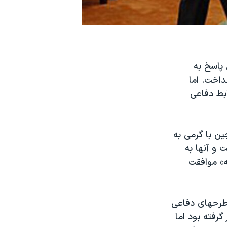
 پاسخ به
داخت. اما
بط دفاعی
ين با گرمی به
 و آنها به
ه» موافقت
 طرحهای دفاعی
گرفته بود اما