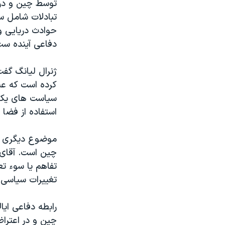
توسط چين و در 
تبادلات شامل س
حوادث دريايی و
دفاعی آينده ست 
ژنرال ليانگ گف
کرده است که عب
سياست های يکد
استفاده از فضا 
موضوع ديگری که
چين است. آقای 
تفاهم يا سوء تع
تغييرات سياسی ت