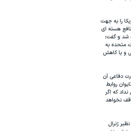
يکا را به جهت
نافع هسته ای
 شد و گفت:
ت متحده به
ی و يا کاهش
رت دفاعی آن
يوان روابط
نداد که اگر
توقف نخواهد
ظير ژنرال