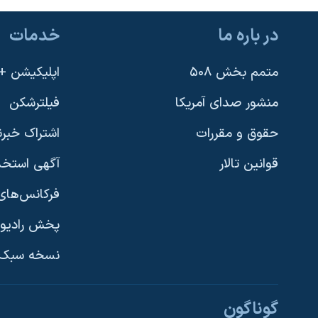
در باره ما
خدمات
متمم بخش ۵۰۸
اپلیکیشن +VOA
منشور صدای آمریکا
فیلترشکن
حقوق و مقررات
اشتراک خبرن
قوانین تالار
آگهی استخد
فرکانس‌های 
پخش رادیو
یادگیری زبان انگلیسی
نسخه سبک 
دنبال کنید
گوناگون