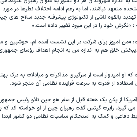
 به اندازه شهروندان هر دو کشور به عنوان رهبران غيرنظامی 
 متحده متعهد نباشند، اما به رغم ادامه اختلاف نظرها در مورد
تهديد بالقوه ناشی از تکنولوژی پيشرفته جديد سلاح های چي
: «نگرش خود را در اين مورد تغيير داده است.»
 «من امروز برای شرکت در اين نشست آمده ام، خوشبين و مطم
ديبخش خلق هم به اندازه من به انجام اهداف رؤسای جمهوری 
ه او اميدوار است از سرگيری مذاکرات و مبادلات به درک بهتر
استفاده از قدرت به سرعت فزاينده نظامی آن منجر شود.
 آمريکا از پکن يک هفته قبل از سفر هو جين تائو رئيس جمهور
 گيرد. رابرت گيتس گفت رهبران چين از او خواسته اند که بر
ط دفاعی و کمک به استحکام مناسبات نظامی دو کشور ابتدا ا