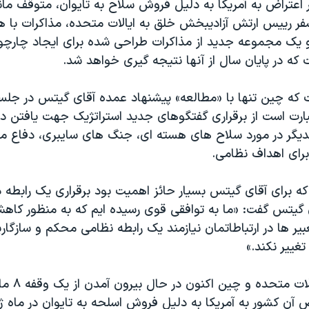
اعتراض به آمريکا به دليل فروش سلاح به تايوان، متوقف ماند
فر رييس ارتش آزاديبخش خلق به ايالات متحده، مذاکرات با ه
 يک مجموعه جديد از مذاکرات طراحی شده برای ايجاد چارچوب
که در پايان سال از آنها نتيجه گيری خواهد شد.
ت که چين تنها با «مطالعه» پيشنهاد عمده آقای گيتس در جل
ارت است از برقراری گفتگوهای جديد استراتژيک جهت يافتن در
يگر در مورد سلاح های هسته ای، جنگ های سايبری، دفاع م
برای اهداف نظامی.
 برای آقای گيتس بسيار حائز اهميت بود برقراری يک رابطه دف
گيتس گفت: «ما به توافقی قوی رسيده ايم که به منظور کاه
بير ها در ارتباطاتمان نيازمند يک رابطه نظامی محکم و سازگاري
غيير نکند.»
رابطه دفاعی ايا