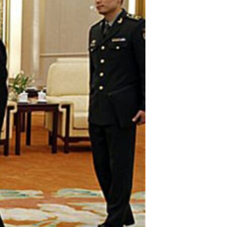
مستندها
فرهنگ و زندگی
حقوق شهروندی
انتخابات ریاست جمهوری آمریکا ۲۰۲۴
اقتصادی
حمله جمهوری اسلامی به اسرائیل
رمز مهسا
علم و فناوری
اسرائیل در جنگ
ورزش زنان در ایران
گالری عکس
اعتراضات زن، زندگی، آزادی
آرشیو پخش زنده
مجموعه مستندهای دادخواهی
تریبونال مردمی آبان ۹۸
دادگاه حمید نوری
چهل سال گروگان‌گیری
قانون شفافیت دارائی کادر رهبری ایران
اعتراضات مردمی آبان ۹۸
اسرائیل در جنگ