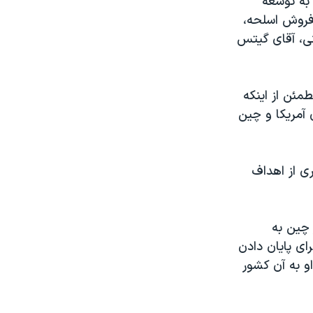
به توسعه
 فروش اسلحه،
نی، آقای گيتس
ئن از اينکه
آمريکا و چين
ی از اهداف
 چين به
ای پايان دادن
و به آن کشور