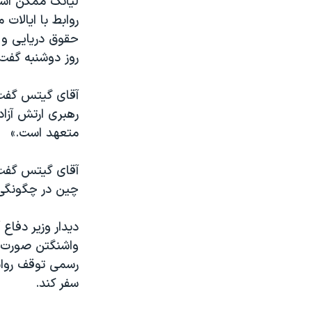
ليانگ ممکن است
روابط با ايالات
حقوق دريايی و 
روز دوشنبه گفت 
آقای گيتس گفت:
رهبری ارتش آزا
متعهد است.»
آقای گيتس گفت ک
چين در چگونگی 
ديدار وزير دفاع
واشنگتن صورت می
رسمی توقف رواب
سفر کند.