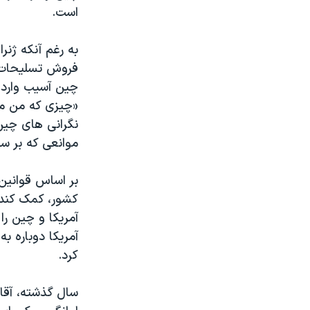
است.
به رغم آنکه ژنر
فروش تسليحات به
چين آسيب وارد 
«چيزی که من مي
نگرانی های چين
موانعی که بر سر 
بر اساس قوانين
کشور، کمک کند. 
آمريکا و چين را
آمريکا دوباره ب
کرد.
سال گذشته، آقا