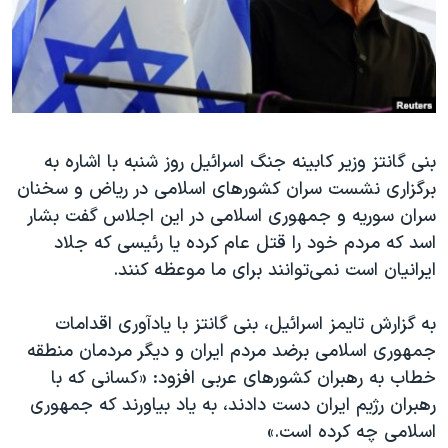
دنبال کنید
مستندها
فرهنگ و زندگی
حقوق شهروندی
انتخابات ریاست جمهوری آمریکا ۲۰۲۴
اقتصادی
حمله جمهوری اسلامی به اسرائیل
رمز مهسا
علم و فناوری
زبانهای مختلف
بنی گانتز وزیر کابینه جنگ اسرائیل روز شنبه با اشاره به
اسرائیل در جنگ
ورزش زنان در ایران
برگزاری نشست سران کشورهای اسلامی در ریاض و سخنان
گالری عکس
اعتراضات زن، زندگی، آزادی
سران سوریه و جمهوری اسلامی در این اجلاس گفت بشار
آرشیو پخش زنده
مجموعه مستندهای دادخواهی
اسد که مردم خود را قتل عام کرده یا رئیسی که جلاد
ایرانیان است نمی‌توانند برای ما موعظه کنند.
تریبونال مردمی آبان ۹۸
دادگاه حمید نوری
به گزارش تایمز اسرائیل، بنی گانتز با یادآوری اقدامات
چهل سال گروگان‌گیری
جمهوری اسلامی برضد مردم ایران و دیگر مردمان منطقه
خطاب به رهبران کشورهای عربی افزود: «کسانی که با
قانون شفافیت دارائی کادر رهبری ایران
رهبران رژیم ایران دست دادند، به یاد بیاورند که جمهوری
اعتراضات مردمی آبان ۹۸
اسلامی چه کرده است.»