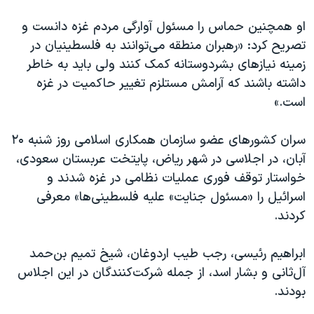
اسرائیل در جنگ
او همچنین حماس را مسئول آوارگی مردم غزه دانست و
نرگس محمدی برنده جایزه نوبل صلح
تصریح کرد: «رهبران منطقه می‌توانند به فلسطینیان در
همایش محافظه‌کاران آمریکا «سی‌پک»
زمینه نیازهای بشردوستانه کمک کنند ولی باید به خاطر
صفحه‌های ویژه
داشته باشند که آرامش مستلزم تغییر حاکمیت در غزه
است.»
سفر پرزیدنت ترامپ به چین
سران کشورهای عضو سازمان همکاری اسلامی روز شنبه ۲۰
آبان، در اجلاسی در شهر ریاض، پایتخت عربستان سعودی،
خواستار توقف فوری عملیات نظامی در غزه شدند و
اسرائیل را «مسئول جنایت» علیه فلسطینی‌ها» معرفی
کردند.
ابراهیم رئیسی، رجب طیب اردوغان، شیخ تمیم بن‌حمد
آل‌ثانی و بشار اسد، از جمله شرکت‌کنندگان در این اجلاس
بودند.