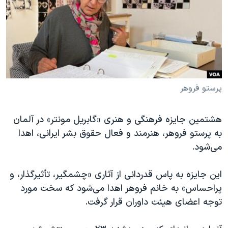
دنبال کنید
مستندها
فرهنگ و زندگی
حقوق شهروندی
انتخابات ریاست جمهوری آمریکا ۲۰۲۴
اقتصادی
حمله جمهوری اسلامی به اسرائیل
رمز مهسا
علم و فناوری
زبانهای مختلف
اسرائیل در جنگ
ورزش زنان در ایران
پرستو فروهر
گالری عکس
اعتراضات زن، زندگی، آزادی
هشتمین جایزه فرهنگی و هنری «گابریل مونتر» در آلمان
آرشیو پخش زنده
مجموعه مستندهای دادخواهی
به پرستو فروهر، هنرمند و فعال حقوق بشر ایرانی، اهدا
تریبونال مردمی آبان ۹۸
می‌شود.
دادگاه حمید نوری
این جایزه به پاس قدردانی از آثاری «چشمگیر، تأثیرگذار، و
چهل سال گروگان‌گیری
پراحساس» به خانم فروهر اهدا می‌شود که سخت مورد
قانون شفافیت دارائی کادر رهبری ایران
توجه اعضای هیئت داوران قرار گرفت.
اعتراضات مردمی آبان ۹۸