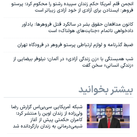
انجمن قلم آمریکا حکم زندان سپیده رشنو را محکوم کرد؛ پرستو
فروهر: ایستادن برای آزادی از خود آزادی زیباتر است
کانون مدافعان حقوق بشر در سالگرد قتل فروهرها: یادآور
دادخواهی ناتمام «جنایت‌های هولناک» است
ضبط گذرنامه و لوازم ارتباطی پرستو فروهر در فرودگاه تهران
شب همبستگی با «زن زندگی آزادی» در آلمان؛ نیلوفر بیضایی از
«زندگی انسانی» سخن گفت
بیشتر بخوانید
شبکه آمریکایی سی‌بی‌‌اس گزارش رضا
ولی‌زاده از زندان اوین را منتشر کرد؛
کامران حکمتی پیش از آغاز
شیمی‌درمانی به زندان بازگردانده شد