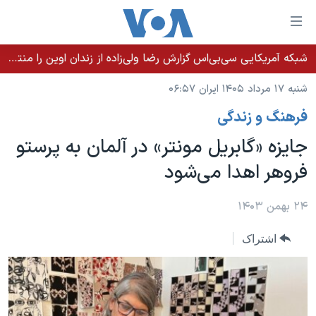
ینکهای
ابل
سترسی
شبکه آمریکایی سی‌بی‌‌اس گزارش رضا ولی‌زاده از زندان اوین را منتشر کرد؛ کامران حکمتی پیش از آغاز شیمی‌درمانی به زندان بازگردانده شد
خانه
هش
شنبه ۱۷ مرداد ۱۴۰۵ ایران ۰۶:۵۷
نسخه سبک وب‌سایت
ه
فرهنگ و زندگی
حتوای
موضوع ها
صلی
جایزه «گابریل مونتر» در آلمان به پرستو
برنامه های تلویزیونی
ایران
هش
فروهر اهدا می‌شود
جدول برنامه ها
ه
آمریکا
فحه
صفحه‌های ویژه
جهان
۲۴ بهمن ۱۴۰۳
صلی
فرکانس‌های صدای آمریکا
ورزشی
جام جهانی ۲۰۲۶
هش
اشتراک
پخش رادیویی
ه
گزیده‌ها
عملیات خشم حماسی
ستجو
۲۵۰سالگی آمریکا
ویژه برنامه‌ها
یادگیری زبان انگلیسی
ویدیوها
بایگانی برنامه‌های تلویزیونی