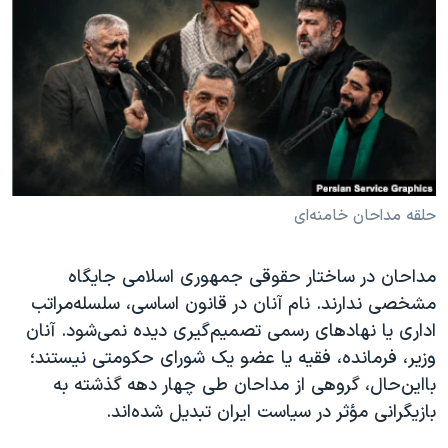
دنبال کنید
مستندها
فرهنگ و زندگی
حقوق شهروندی
انتخابات ریاست جمهوری آمریکا ۲۰۲۴
اقتصادی
حمله جمهوری اسلامی به اسرائیل
رمز مهسا
علم و فناوری
زبانهای مختلف
اسرائیل در جنگ
ورزش زنان در ایران
گالری عکس
اعتراضات زن، زندگی، آزادی
حلقه مداحان خامنه‌ای
آرشیو پخش زنده
مجموعه مستندهای دادخواهی
تریبونال مردمی آبان ۹۸
مداحان در ساختار حقوقی جمهوری اسلامی جایگاه
مشخصی ندارند. نام آنان در قانون اساسی، سلسله‌مراتب
دادگاه حمید نوری
اداری یا نهادهای رسمی تصمیم‌گیری دیده نمی‌شود. آنان
چهل سال گروگان‌گیری
وزیر، فرمانده، فقیه یا عضو یک شورای حکومتی نیستند؛
قانون شفافیت دارائی کادر رهبری ایران
بااین‌حال، گروهی از مداحان طی چهار دهه گذشته به
بازیگرانی مؤثر در سیاست ایران تبدیل شده‌اند.
اعتراضات مردمی آبان ۹۸