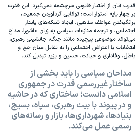
اسرائیل در جنگ
قدرت آنان از اختیار قانونی سرچشمه نمی‌گیرد. این قدرت
نرگس محمدی برنده جایزه نوبل صلح
بر چهار پایه استوار است: توانایی گردآوردن جمعیت،
برانگیختن عواطف مذهبی، ایجاد شبکه‌های پایدار
همایش محافظه‌کاران آمریکا «سی‌پک»
اجتماعی، و ترجمه منازعات سیاسی به زبان عاشورا. مداح
صفحه‌های ویژه
می‌تواند موضوعی پیچیده مانند جنگ، جانشینی رهبری،
سفر پرزیدنت ترامپ به چین
انتخابات یا اعتراض اجتماعی را به تقابل میان حق و
باطل، وفاداری و خیانت، حسین و یزید تبدیل کند.
مداحان سیاسی را باید بخشی از
ساختار غیررسمی قدرت در جمهوری
اسلامی دانست؛ ساختاری که در حاشیه
و در پیوند با بیت رهبری، سپاه، بسیج،
بنیادها، شهرداری‌ها، بازار و رسانه‌های
رسمی عمل می‌کند.