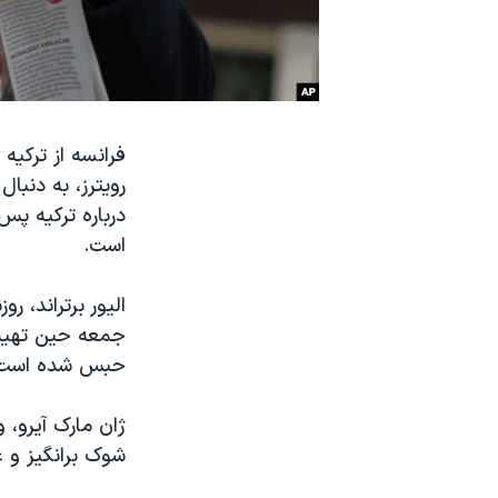
نرگس محمدی برنده جایزه نوبل صلح
همایش محافظه‌کاران آمریکا «سی‌پک»
صفحه‌های ویژه
سفر پرزیدنت ترامپ به چین
فرانسه از ترکیه 
رویترز، به دنبا
است.
الیور برتراند، ر
جمعه حین تهیه گ
حبس شده است
ژان مارک آیرو، 
شوک‌ برانگیز و 