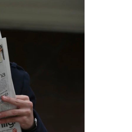
مستندها
فرهنگ و زندگی
حقوق شهروندی
انتخابات ریاست جمهوری آمریکا ۲۰۲۴
اقتصادی
حمله جمهوری اسلامی به اسرائیل
رمز مهسا
علم و فناوری
اسرائیل در جنگ
ورزش زنان در ایران
گالری عکس
اعتراضات زن، زندگی، آزادی
آرشیو پخش زنده
مجموعه مستندهای دادخواهی
تریبونال مردمی آبان ۹۸
دادگاه حمید نوری
چهل سال گروگان‌گیری
قانون شفافیت دارائی کادر رهبری ایران
اعتراضات مردمی آبان ۹۸
اسرائیل در جنگ