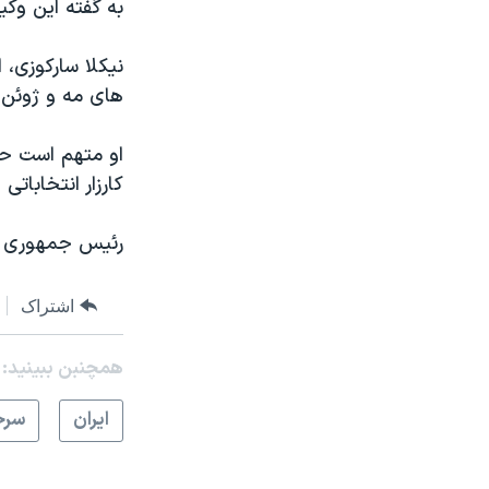
به گفته این وکی
های مه و ژوئن ا
کارزار انتخاباتی
رئیس جمهوری س
اشتراک
همچنبن ببینید:
ايران
سرخ