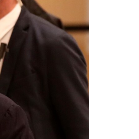
مستندها
فرهنگ و زندگی
حقوق شهروندی
انتخابات ریاست جمهوری آمریکا ۲۰۲۴
اقتصادی
حمله جمهوری اسلامی به اسرائیل
رمز مهسا
علم و فناوری
اسرائیل در جنگ
ورزش زنان در ایران
گالری عکس
اعتراضات زن، زندگی، آزادی
آرشیو پخش زنده
مجموعه مستندهای دادخواهی
تریبونال مردمی آبان ۹۸
دادگاه حمید نوری
چهل سال گروگان‌گیری
قانون شفافیت دارائی کادر رهبری ایران
اعتراضات مردمی آبان ۹۸
اسرائیل در جنگ