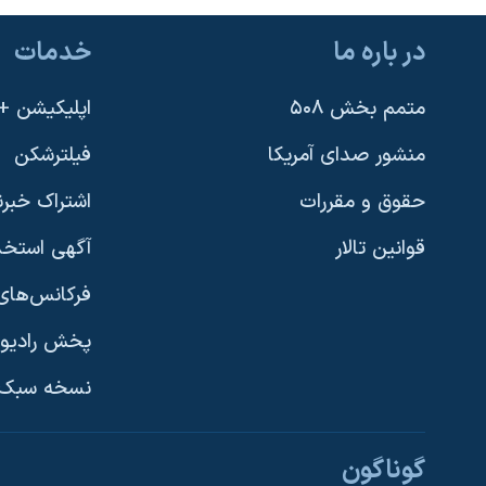
در باره ما
خدمات
متمم بخش ۵۰۸
اپلیکیشن +VOA
منشور صدای آمریکا
فیلترشکن
حقوق و مقررات
اشتراک خبرن
قوانین تالار
آگهی استخد
فرکانس‌های 
پخش رادیو
یادگیری زبان انگلیسی
نسخه سبک 
دنبال کنید
گوناگون