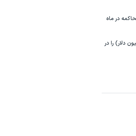
 جریان محاکمه در ماه
 برابر حداکثر مبلغ قانونی ۲۲.۵ میلیون یورو (۲۷.۵ میلیون دلار) را در