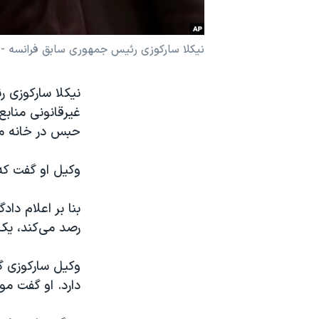
نرگس محمدی برنده جایزه نوبل صلح
همایش محافظه‌کاران آمریکا «سی‌پک»
نیکلا سارکوزی رئیس جمهوری سابق فرانسه - 
صفحه‌های ویژه
نیکلا سارکوزی 
سفر پرزیدنت ترامپ به چین
حبس در خانه م
وکیل او گفت که
بنا بر اعلام دا
رصد می‌کند، یک
وکیل سارکوزی گ
دارد. او گفت م