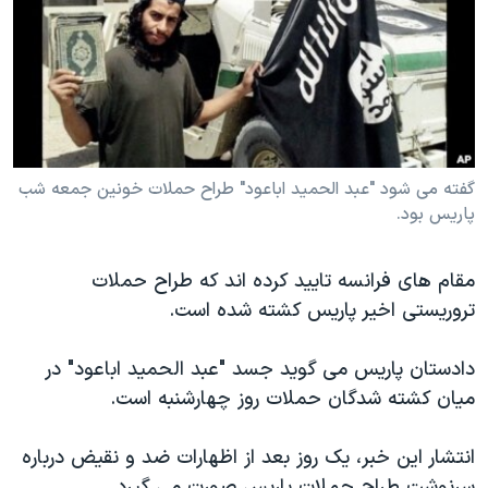
دنبال کنید
مستندها
فرهنگ و زندگی
حقوق شهروندی
انتخابات ریاست جمهوری آمریکا ۲۰۲۴
اقتصادی
حمله جمهوری اسلامی به اسرائیل
رمز مهسا
علم و فناوری
زبانهای مختلف
اسرائیل در جنگ
ورزش زنان در ایران
گفته می شود "عبد الحمید اباعود" طراح حملات خونین جمعه شب
پاریس بود.
گالری عکس
اعتراضات زن، زندگی، آزادی
آرشیو پخش زنده
مجموعه مستندهای دادخواهی
مقام های فرانسه تایید کرده اند که طراح حملات
تریبونال مردمی آبان ۹۸
تروریستی اخیر پاریس کشته شده است.
دادگاه حمید نوری
دادستان پاریس می گوید جسد "عبد الحمید اباعود" در
چهل سال گروگان‌گیری
میان کشته شدگان حملات روز چهارشنبه است.
قانون شفافیت دارائی کادر رهبری ایران
اعتراضات مردمی آبان ۹۸
انتشار این خبر، یک روز بعد از اظهارات ضد و نقیض درباره
سرنوشت طراح حملات پاریس صورت می گیرد.