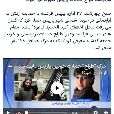
اسرائیل در جنگ
نرگس محمدی برنده جایزه نوبل صلح
صبح چهارشنبه ۲۷ آبان، پلیس فرانسه با حمایت ارتش به
همایش محافظه‌کاران آمریکا «سی‌پک»
آپارتمانی در حومه شمالی شهر پاریس حمله کرد که گمان
می رفت محل اختفای "عبد الحمید اباعود" باشد. مقام
صفحه‌های ویژه
های امنیتی فرانسه وی را طراح حملات تروریستی و خونبار
سفر پرزیدنت ترامپ به چین
جمعه گذشته معرفی کردند که به مرگ حداقل ۱۲۹ نفر
منجر شد.
مرگ "طراح" حملات خونین پاریس تایید شد
از
صدای آمریکا
No media source currently available
0:00
5:08