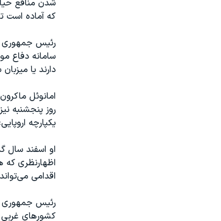
شدن منافع حیات
که آماده است تا
رئیس جمهوری فرا
سامانه دفاع موش
دارند یا میزبان
امانوئل ماکرون
روز پنجشنبه نیز
یکپارچه اروپایی
او اسفند سال گذ
اظهارنظری که ه
اقدامی می‌توان
رئیس جمهوری روس
کشورهای غربی حا