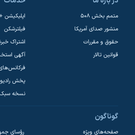
در باره ما
خدمات
متمم بخش ۵۰۸
اپلیکیشن +VOA
منشور صدای آمریکا
فیلترشکن
حقوق و مقررات
اشتراک خبرن
قوانین تالار
آگهی استخد
فرکانس‌های 
پخش رادیو
یادگیری زبان انگلیسی
نسخه سبک 
دنبال کنید
گوناگون
صفحه‌های ویژه
رؤسای جمهو