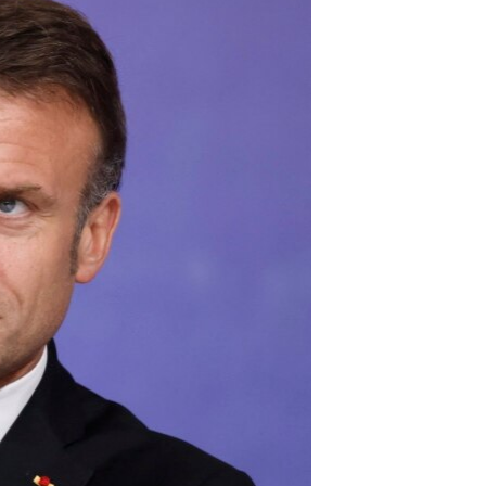
مستندها
فرهنگ و زندگی
حقوق شهروندی
انتخابات ریاست جمهوری آمریکا ۲۰۲۴
اقتصادی
حمله جمهوری اسلامی به اسرائیل
رمز مهسا
علم و فناوری
اسرائیل در جنگ
ورزش زنان در ایران
گالری عکس
اعتراضات زن، زندگی، آزادی
آرشیو پخش زنده
مجموعه مستندهای دادخواهی
تریبونال مردمی آبان ۹۸
دادگاه حمید نوری
چهل سال گروگان‌گیری
قانون شفافیت دارائی کادر رهبری ایران
اعتراضات مردمی آبان ۹۸
اسرائیل در جنگ