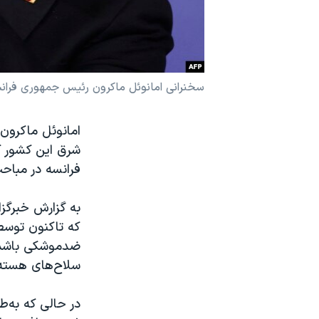
نرگس محمدی برنده جایزه نوبل صلح
همایش محافظه‌کاران آمریکا «سی‌پک»
صفحه‌های ویژه
سخنرانی امانوئل ماکرون رئیس جمهوری فرانسه در سمی
سفر پرزیدنت ترامپ به چین
امانوئل ماکرون 
شرق این کشور ک
فرانسه در مباح
به گزارش خبرگزار
که تاکنون توسط
ضد‌موشکی باشد، 
سلاح‌های هسته‌ا
در حالی که به‌ط