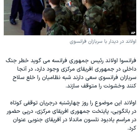
دنبال کنید
مستندها
فرهنگ و زندگی
حقوق شهروندی
انتخابات ریاست جمهوری آمریکا ۲۰۲۴
اقتصادی
حمله جمهوری اسلامی به اسرائیل
رمز مهسا
علم و فناوری
اولاند در دیدار با سربازان فرانسوی
زبانهای مختلف
اسرائیل در جنگ
ورزش زنان در ایران
فرانسوا اولاند رئیس جمهوری فرانسه می گوید خطر جنگ
گالری عکس
اعتراضات زن، زندگی، آزادی
داخلی در جمهوری افریقای مرکزی وجود دارد، در آنجا
آرشیو پخش زنده
مجموعه مستندهای دادخواهی
سربازان فرانسوی سعی دارند شبه نظامیان را خلع سلاح
کنند وخشونت را متوقف سازند.
تریبونال مردمی آبان ۹۸
دادگاه حمید نوری
اولاند این موضوع را روز چهارشنبه درجریان توقفی کوتاه
چهل سال گروگان‌گیری
در بانگویی، پایتخت جمهوری افریقای مرکزی، درپی حضور
در مراسم یادبود نلسون ماندلا در آفریقای جنوبی عنوان
قانون شفافیت دارائی کادر رهبری ایران
کرد.
اعتراضات مردمی آبان ۹۸