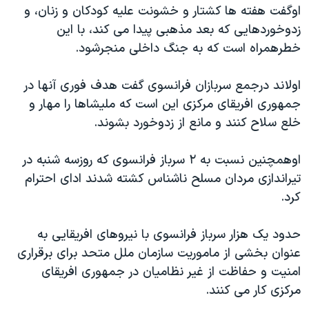
اسرائیل در جنگ
اوگفت هفته ها کشتار و خشونت علیه کودکان و زنان، و
زدوخوردهایی که بعد مذهبی پیدا می کند، با این
نرگس محمدی برنده جایزه نوبل صلح
خطرهمراه است که به جنگ داخلی منجرشود.
همایش محافظه‌کاران آمریکا «سی‌پک»
صفحه‌های ویژه
اولاند درجمع سربازان فرانسوی گفت هدف فوری آنها در
جمهوری افریقای مرکزی این است که ملیشاها را مهار و
سفر پرزیدنت ترامپ به چین
خلع سلاح کنند و مانع از زدوخورد بشوند.
اوهمچنین نسبت به ۲ سرباز فرانسوی که روزسه شنبه در
تیراندازی مردان مسلح ناشناس کشته شدند ادای احترام
کرد.
حدود یک هزار سرباز فرانسوی با نیروهای افریقایی به
عنوان بخشی از ماموریت سازمان ملل متحد برای برقراری
امنیت و حفاظت از غیر نظامیان در جمهوری افریقای
مرکزی کار می کنند.