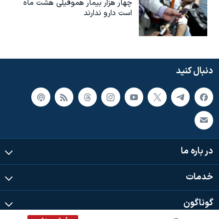
چهار هزار بیمار هموفیلی هشت ماه
است دارو ندارند
دنبال کنید
در باره ما
خدمات
گوناگون