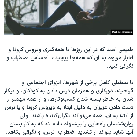
دنبال کنید
مستندها
فرهنگ و زندگی
حقوق شهروندی
انتخابات ریاست جمهوری آمریکا ۲۰۲۴
اقتصادی
حمله جمهوری اسلامی به اسرائیل
رمز مهسا
علم و فناوری
زبانهای مختلف
طبیعی است که در این روزها با همه‌گیری ویروس کرونا و
اسرائیل در جنگ
ورزش زنان در ایران
اخبار مربوط به آن که همه‌جا پیچیده، احساس اضطراب و
گالری عکس
اعتراضات زن، زندگی، آزادی
نگرانی کنید.
آرشیو پخش زنده
مجموعه مستندهای دادخواهی
با تعطیلی کامل برخی از شهرها، انزوای اجتماعی و
تریبونال مردمی آبان ۹۸
قرنطینه، دورکاری و همزمان درس دادن به کودکان، و بیکار
دادگاه حمید نوری
شدن به خاطر بسته شدن کسب‌وکارها، و از همه مهمتر از
چهل سال گروگان‌گیری
دست دادن عزیزان به دلیل ابتلا به ویروس کرونا و یا ترس
از ابتلا به آن، همه می‌توانند نگران‌کننده باشند. ولی
قانون شفافیت دارائی کادر رهبری ایران
روان‌شناسان راه‌هایی را پیشنهاد داده اند که به کار بستن
اعتراضات مردمی آبان ۹۸
آنها شاید بتواند از تشدید اضطراب، ترس، و نگرانی بکاهد.