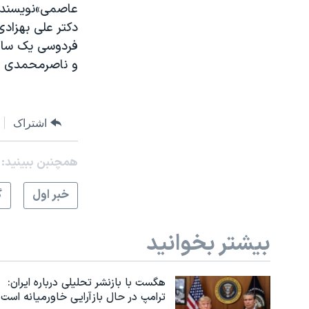
عاصمی»نویسنده و
دکتر علی بهزادی
فردوسی یک سال 
و ناصرمحمدی نو
اشتراک
همچنبن ببینید:
خبر اول
گ
بیشتر بخوانید
هگست با بازنشر تحلیلی درباره ایران:
ترامپ در حال بازآرایی خاورمیانه است