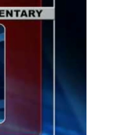
مستندها
فرهنگ و زندگی
حقوق شهروندی
انتخابات ریاست جمهوری آمریکا ۲۰۲۴
اقتصادی
حمله جمهوری اسلامی به اسرائیل
رمز مهسا
علم و فناوری
اسرائیل در جنگ
ورزش زنان در ایران
گالری عکس
اعتراضات زن، زندگی، آزادی
آرشیو پخش زنده
مجموعه مستندهای دادخواهی
تریبونال مردمی آبان ۹۸
دادگاه حمید نوری
چهل سال گروگان‌گیری
قانون شفافیت دارائی کادر رهبری ایران
اعتراضات مردمی آبان ۹۸
اسرائیل در جنگ