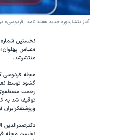
نرگس محمدی برنده جایزه نوبل صلح
همایش محافظه‌کاران آمریکا «سی‌پک»
آغاز نتشاردوره جدید هفته نامه «فردوسی» 
صفحه‌های ویژه
نخستین شماره م
سفر پرزیدنت ترامپ به چین
«عباس پهلوان» ر
منتشرشد.
توقیف شد به کا
وروشنفکرایران آ
دکترصدرالدین ال
نخست مجله فرد