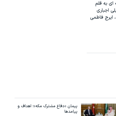
 ای به قلم
لی اجباری
 ایرج فاطمی
پیمان «دفاع مشترک مکه»؛ اهداف و
پیامدها