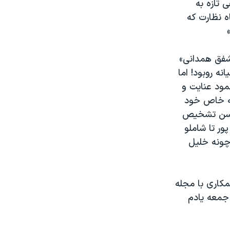
 تازه به
ه نظارت که
شفق همدانی»
ه روبود! اما
ود عنایت و
قه خاص خود
و حسن تشخیص
ور تا شاملو
چونه خلیل
کاری با مجله
 جمعه یادم