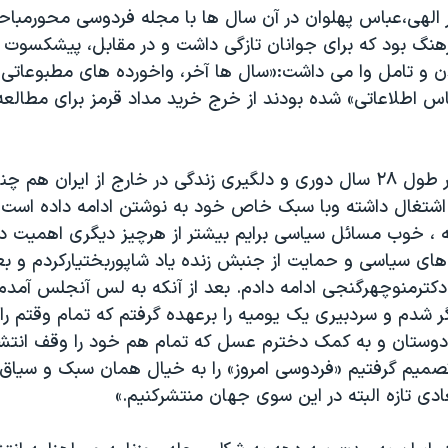
ر الهی،عباس پهلوان در آن سال ها با مجله فردوسی محورمباحث
نگ بود که برای جوانان تازگی داشت و در مقابل، پیشکسوت ها
ن و تامل وا می داشت:«سال ها آخر، واخورده های مطبوعاتی را
اس اطلاعاتی» شده بودند از خرج خرید مداد قرمز برای مطالع
عباس پهلوان در طول ٢٨ سال دوری و دلگیری زندگی در خارج از ایران ه
شتغال داشته وبا سبک خاص خود به نوشتن ادامه داده است:«
نسه ، خوب مسائل سیاسی برایم بیشتر از هرچیز دیگری اهمیت 
های سیاسی و حمایت از جنبش زنده یاد شاپوربختیارکردم و ب
 دکترمنوچهرگنجی ادامه دادم. بعد از آنکه به لس آنجلس آمدم د
ر شدم و سردبیری یک یومیه را برعهده گرفتم که تمام وقتم را
ار دوستان و به کمک دخترم عسل که تمام هم خود را وقف انتش
دی تازه البته در این سوی جهان منتشرکنیم.»