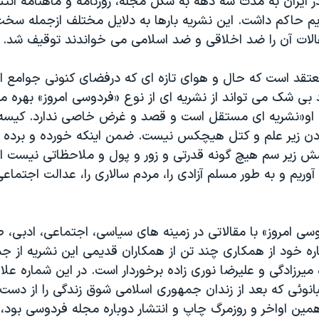
ایران به مدت سه دهه به شکل مجله، روزنامه و ماهنامه انتشا
یم حاکم داشت. این نشریه بارها به دلایل مختلف ازجمله سخ
الات آن را ضد اخلاقی و ضد اسلامی می خواندند توقیف شد.
تقد است که حال و هوای تازه ای که درفضای کنونی جوامع ایر
بی شک می تواند از نشریه ای از نوع «فردوسی امروز» بهره م
ته او«نشریه ای مستقل است و قصد و غرض خاصی ندارد. کیسه
زدن زیر علم و کتل هیچکس نیست. ضمن اینکه خورده و برده 
وشش زیر سم هیچ گونه قدرتی و زور و پول و ملاحظاتی نیست ا
وریم و به طور مسلم آزادی را، مردم سالاری را، عدالت اجتماع
سی امروز» با مقالاتی در زمینه های سیاسی، اجتماعی، ادبی، 
ه خود از همکاری چند تن از همکاران قدیمی این نشریه از ج
میرزادگی و علیرضا نوری زاده برخوردار است. در این شماره علاو
انوئی که بعد از زندان جمهوری اسلامی شوق زندگی را از دست د
همین اواخر و روزمرگ چاپ و انتشار دوباره مجله فردوسی بود،