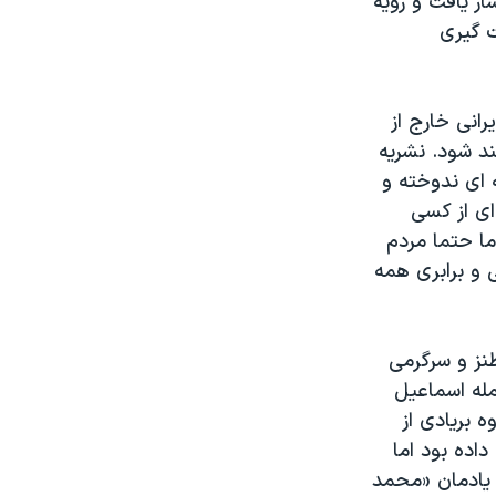
ر یافت و رویه
ت گیری
انی خارج از
ند شود. نشریه
 ای ندوخته و
ای از کسی
ما حتما مردم
ی و برابری همه
طنز و سرگرمی
مله اسماعیل
ه بریادی از
اده بود اما
 یادمان «محمد