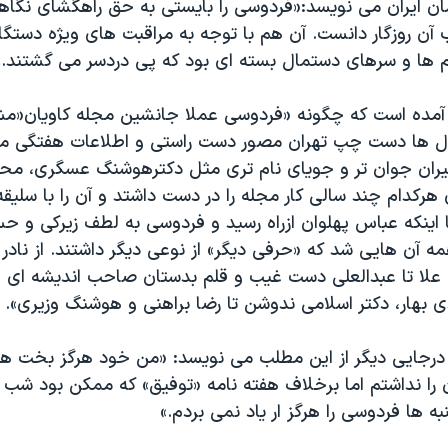
ان ایران می نویسد:«فردوسی را بایستی به حق راهگشای نگاهی
آن روزگار دانست. آن هم با توجه به مراقبت های ویژه دستگا
ها و سرهای دستمال بسته ای بود که پی دردسر می گشتند.»
آمده است که چگونه «فردوسی عملا جانشین مجله کاویان«م
ل ها دست چپ تهران مصور دست راستی و اطلاعات هفتگی میان
ران جوان تر و جویای نام تری مثل دکترهوشنگ عسگری، محم
هرکدام چند سالی کار مجله را در دست داشتد و آن را با سلی
ا اینکه عباس پهلوان ازراه رسید و فردوسی به لطف زیرکی 
مه آن هایی شد که «حرفی دیگر» از نوعی دیگر داشتند. از نادر پ
علا تا عبدالعلی دست غیب و قلم بدستان صاحب اندیشه ای 
 بهار، دکتر اسلامی ندوشن تا رضا براهنی و هوشنگ وزیری».
درجایی دیگر از این مطلب می نویسد: «من خود هرگز بخت هم
ن را نداشتم اما برخلاف هفته نامه «توفیق» که ممکن بود شب
ه ها فردوسی را هرگز ار یاد نمی بردم.»