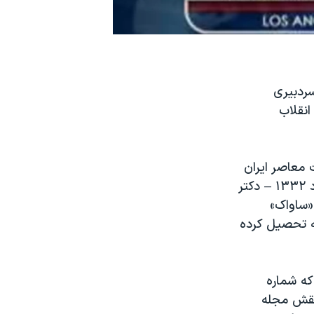
ردبیری
انقلاب
اریخ مطبوعات معاصر ایران
گشود توسط نعمت الله جهانبانوئی، یکی از سه تفنگدار مجلات بعد از ٢٨ مرداد ١٣٣٢ – دکتر
ه شد وتا سال ١٣٥٣ که توسط «ساواک»
ه تحصیل کرده
که شماره
نقش مجله