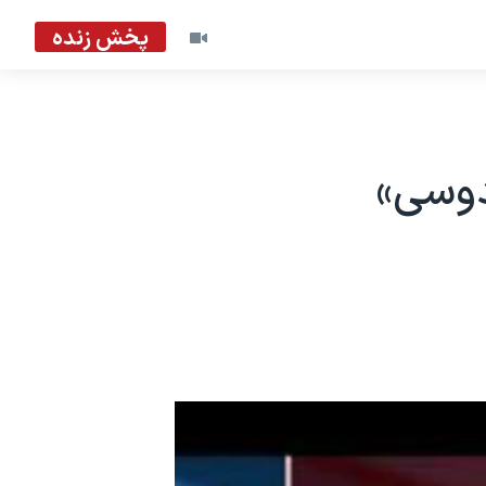
پخش زنده
دوسی»