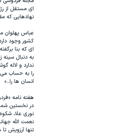
مجله فردوسی در 
ای مستقل از رژ
نهادهایی که مق
عباس پهلوان مع
کشور وجود دارد 
ای که بنا برگف
به دنبال سینه 
ندارد و لاله گ
را به حساب می آ
انسان ها را..»
هفته نامه «فردو
در نخستین شمار
نوری علا، شکوه 
نعمت الله جهانب
تنها آرزویش تا 