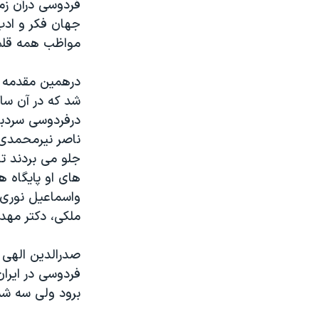
فردوسی درآن زم
جهان فکر و ادب 
مواظب همه قلم 
درهمین مقدمه 
شد که در آن سا
درفردوسی سردبی
ناصر نیرمحمدی 
جلو می بردند ت
های او پایگاه ه
واسماعیل نوری 
ملکی، دکتر مهدی
صدرالدین الهی 
فردوسی در ایرا
برود ولی سه شنب