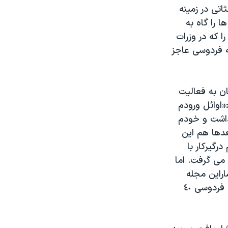
اتی در زمینه
 را گاه به
 که در وزرات
ه فردوسی عاجز
م چنان به فعالیت
اوائل ورودم
داشت و خودم
عدها هم این
رگیرکار با
 می گرفت. اما
اراین مجله
تازه کرده است تصمیم گرفتیم «فردوسی امروز» را به خیال همان سبک و سیاق فردوسی ٤٠