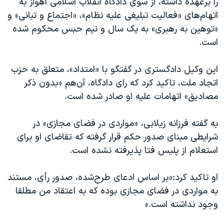
را برعهده داشته، از سوی دادگاه انقلاب اسلامی اهواز به
اسرائیل در جنگ
اتهام‌های «فعالیت تبلیغی علیه نظام»، «اجتماع و تبانی» و
نرگس محمدی برنده جایزه نوبل صلح
«توهین به رهبری» به یک سال و نیم حبس محکوم شده
همایش محافظه‌کاران آمریکا «سی‌پک»
است.
صفحه‌های ویژه
این وکیل دادگستری در گفتگو با «امتداد»، متعلق به حزب
سفر پرزیدنت ترامپ به چین
اتجاد ملت، تاکید کرد که رای دادگاه، آن‌هم «بدون ذکر
مصادیق» اتهامات علیه او صادر شده است.
به گفته فرزانه زیلابی، «مواردی در فضای مجازی» در
شرایطی مبنای صدور حکم قرار گرفته که تقاضای او برای
استعلام از پلیس فتا پذیرفته نشده است.
او تاکید کرد:«بر اساس ادعای طرح‌شده، صدور رأی، مستند
به مواردی در فضای مجازی بوده که به اعتقاد من مطلقا
وجود نداشته است.»