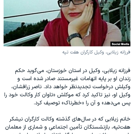
دنبال کنید
مستندها
فرهنگ و زندگی
حقوق شهروندی
انتخابات ریاست جمهوری آمریکا ۲۰۲۴
اقتصادی
حمله جمهوری اسلامی به اسرائیل
رمز مهسا
علم و فناوری
زبانهای مختلف
اسرائیل در جنگ
ورزش زنان در ایران
فرزانه زیلابی، وکیل کارگران هفت تپه
گالری عکس
اعتراضات زن، زندگی، آزادی
فرزانه زیلابی، وکیل در استان خوزستان، می‌گوید حکم
آرشیو پخش زنده
مجموعه مستندهای دادخواهی
زندان او بر پایه اتهامات غیرمستند صادر شده است و
تریبونال مردمی آبان ۹۸
وکیلش درخواست تجدیدنظر خواهد داد. ناصر زرافشان،
دادگاه حمید نوری
وکیل او، نیز تاکید کرد که موکلش «تاوان کار وکالت خود را
پس می‌دهد» و آن را «خطرناک» توصیف کرد.
چهل سال گروگان‌گیری
قانون شفافیت دارائی کادر رهبری ایران
خانم زیلابی که در سال‌های گذشته وکالت کارگران نیشکر
اعتراضات مردمی آبان ۹۸
هفت‌تپه، بازنشستگان تأمین اجتماعی و شماری از معلمان