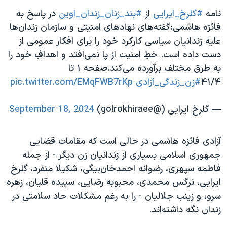
نامه
#گلرخ_ایرایی
از
#بند_زنان_زندان_اوین
در پاسخ به
فائزه هاشمی:گفته‌های نهادهای امنیتی و سازمان زندان‌ها
علیه زندانیان سیاسی کارکرد خود را برای افکار عمومی از
دست داده است. خطِ امنیت از پا نمی‌افتد و اهدافِ خود را
به طرق مختلف برآورده می‌کند.صفحه ۱ تا
۴۱/۴
#زن_زندگی_آزادی
pic.twitter.com/EMqFWB7rKp
— گلرخ ایرایی (@golrokhiraee)
September 18, 2024
آزادی فائزه هاشمی در حالی است که مقامات قضایی
جمهوری اسلامی بسیاری از زندانیان زن دیگر - از جمله
فاطمه سپهری، رضوانه احمدخان‌بیگی، شکیلا منفرد، گلرخ
ایرایی، نرگس محمدی، محبوبه رضایی، سپیده قلیان، زهره
سرو، و زینب جلالیان - را به رغم مشکلات حاد سلامتی در
زندان نگه داشته‌اند.