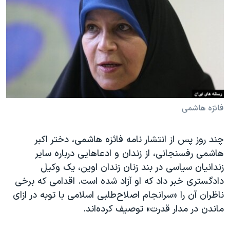
دنبال کنید
مستندها
فرهنگ و زندگی
حقوق شهروندی
انتخابات ریاست جمهوری آمریکا ۲۰۲۴
اقتصادی
حمله جمهوری اسلامی به اسرائیل
رمز مهسا
علم و فناوری
زبانهای مختلف
اسرائیل در جنگ
ورزش زنان در ایران
گالری عکس
اعتراضات زن، زندگی، آزادی
فائزه هاشمی
آرشیو پخش زنده
مجموعه مستندهای دادخواهی
چند روز پس از انتشار نامه فائزه هاشمی، دختر اکبر
تریبونال مردمی آبان ۹۸
هاشمی رفسنجانی، از زندان و ادعاهایی درباره سایر
دادگاه حمید نوری
زندانیان سیاسی در بند زنان زندان اوین، یک وکیل
چهل سال گروگان‌گیری
دادگستری خبر داد که او آزاد شده است. اقدامی که برخی
ناظران آن را «سرانجام اصلاح‌طلبی اسلامی با توبه در ازای
قانون شفافیت دارائی کادر رهبری ایران
ماندن در مدار قدرت» توصیف کرده‌اند.
اعتراضات مردمی آبان ۹۸