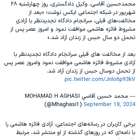
اسرائیل در جنگ
محمدحسین آقاسی، وکیل دادگستری، روز چهارشنبه ۲۸
شهریور در شبکه اجتماعی ایکس نوشت: «بعد از
نرگس محمدی برنده جایزه نوبل صلح
مخالفت‌های قبلی، سرانجام دادگاه تجدیدنظر با آزادی
همایش محافظه‌کاران آمریکا «سی‌پک»
مشروط فائزه هاشمی موافقت نمود و امروز عصر پس از
صفحه‌های ویژه
تحمل دو سال حبس از زندان آزاد شد.»
سفر پرزیدنت ترامپ به چین
بعد از مخالفت های قبلی سرانجام دادگاه تجدیدنظر با
آزادی مشروط فائزه هاشمی موافقت نمود وامروز عصر پس
از تحمل دوسال حبس از زندان آزاد شد.
pic.twitter.com/Jnlo6p93kV
— محمد حسين آقاسي MOHAMAD H AGHASI
(@Mhaghasi1)
September 18, 2024
برخی کاربران در رسانه‌های اجتماعی، آزادی فائزه هاشمی را
با نامه‌ای که در روزهای گذشته از او منتشر شد، مرتبط