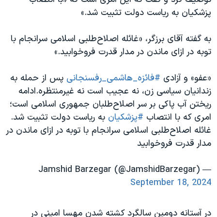
پزشکیان به ریاست دولت تثبیت شد.»
به گفته آقای برزگر، «غائله اصلاح‌طلبی اسلامی سرانجام با
توبه در ازای ماندن در مدار قدرت فروخوابید.»
«عفو» و آزادی
#فائزه_هاشمی_رفسنجانی
پس از حمله به
زندانیان سیاسی زن، نه عجیب است نه غیرمنتظره.ادامه
ریختن آب پاکی بر سر اصلاح‌طلبان جمهوری اسلامی است؛
امری که با انتصاب
#پزشکیان
به ریاست دولت تثبیت شد.
غائله اصلاح‌طلبی اسلامی سرانجام با توبه در ازای ماندن در
مدار قدرت فروخوابید
— Jamshid Barzegar (@JamshidBarzegar)
September 18, 2024
در آستانه دومین سالگرد کشته شدن مهسا امینی در