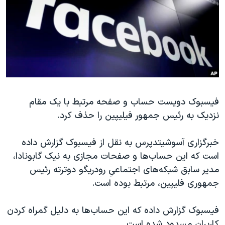
دنبال کنید
مستندها
فرهنگ و زندگی
حقوق شهروندی
انتخابات ریاست جمهوری آمریکا ۲۰۲۴
اقتصادی
حمله جمهوری اسلامی به اسرائیل
رمز مهسا
علم و فناوری
زبانهای مختلف
اسرائیل در جنگ
ورزش زنان در ایران
فیسبوک دویست حساب و صفحه مرتبط با یک مقام
گالری عکس
اعتراضات زن، زندگی، آزادی
نزدیک به رئیس جمهور فیلیپین را حذف کرد.
آرشیو پخش زنده
مجموعه مستندهای دادخواهی
تریبونال مردمی آبان ۹۸
خبرگزاری آسوشیتدپرس به نقل از فیسبوک گزارش داده
است که این حساب‌ها و صفحات مجازی به نیک گابونادا،
دادگاه حمید نوری
مدیر سابق شبکه‌های اجتماعیِ رودریگو دوترته رئیس
چهل سال گروگان‌گیری
جمهوری فلیپین، مرتبط بوده‌ است.
قانون شفافیت دارائی کادر رهبری ایران
فیسبوک گزارش داده که این حساب‌ها به دلیل گمراه کردن
اعتراضات مردمی آبان ۹۸
کاربران مسدود شده است.