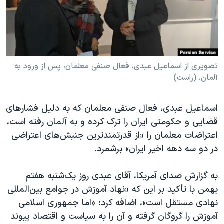
دنبال کنید
مستندها
فرهنگ و زندگی
حقوق شهروندی
انتخابات ریاست جمهوری آمریکا ۲۰۲۴
اقتصادی
حمله جمهوری اسلامی به اسرائیل
رمز مهسا
علم و فناوری
تصویری از اسماعیل عبدی، فعال صنفی معلمان، پس از ورود به
زبانهای مختلف
آلمان. (راست)
اسرائیل در جنگ
ورزش زنان در ایران
گالری عکس
اعتراضات زن، زندگی، آزادی
اسماعیل عبدی، فعال صنفی معلمان که به دلیل فشارهای
آرشیو پخش زنده
مجموعه مستندهای دادخواهی
قضایی و حکومتی ایران را ترک کرده و به آلمان رفته است،
اعتراضات معلمان را «از قدرتمندترین جنبش‌های اعتراضی
تریبونال مردمی آبان ۹۸
در دو سه دهه اخیر ایران» برشمرد.
دادگاه حمید نوری
چهل سال گروگان‌گیری
به گزارش صدای آمریکا، آقای عبدی روز یک‌شنبه هفتم
بهمن با تأکید بر این که «نهاد آموزش در جوامع بین‌المللی
قانون شفافیت دارائی کادر رهبری ایران
نهادی مستقل است»، اضافه کرد: «اما جمهوری اسلامی
اعتراضات مردمی آبان ۹۸
آموزش را گروگان گرفته و آن را به سیاست و اقتصاد پیوند