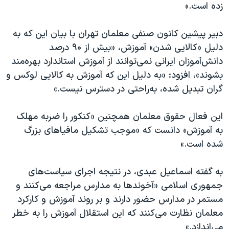
اسرائیل در جنگ
زده است.»
نرگس محمدی برنده جایزه نوبل صلح
دبیر پیشین کانون صنفی معلمان تهران با بیان این که به
همایش محافظه‌کاران آمریکا «سی‌پک»
دلیل «کالایی شدن» آموزش، «بیش از ۹۰ درصد
صفحه‌های ویژه
دانش‌آموزان ایرانی نمی‌توانند از آموزش استاندارد بهره‌مند
بشوند»، افزود: «به دلیل این که آموزش به کالایی لوکس و
سفر پرزیدنت ترامپ به چین
گران تبدیل شده، به‌راحتی در دسترس نیست.»
این فعال حقوق معلمان همچنین «کنکور را ضربه مهلک
به آموزش» دانست که «موجب تشکیل مافیاهای بزرگ
شده است.»
به گفته اسماعیل عبدی، در نتیجه اجرای سیاست‌های
جمهوری اسلامی «آخوندها به مدارس مراجعه می‌کنند و
مستمر در مدارس حضور دارند و بر روند آموزش و کارکرد
معلمان نظارت می‌کنند که این استقلال آموزش را به خطر
می‌اندازد.»