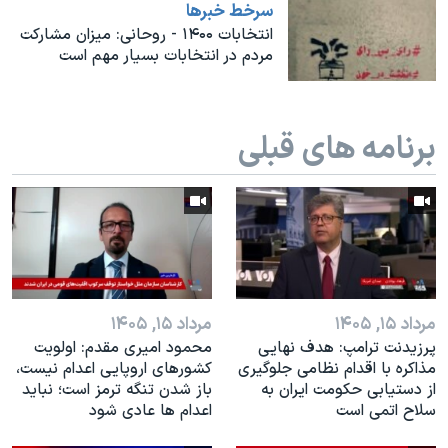
اسرائیل در جنگ
سرخط خبرها
انتخابات ۱۴۰۰ - روحانی: میزان مشارکت
نرگس محمدی برنده جایزه نوبل صلح
مردم در انتخابات بسیار مهم است
همایش محافظه‌کاران آمریکا «سی‌پک»
صفحه‌های ویژه
برنامه های قبلی
سفر پرزیدنت ترامپ به چین
مرداد ۱۵, ۱۴۰۵
مرداد ۱۵, ۱۴۰۵
پرزیدنت ترامپ: هدف نهایی
محمود امیری مقدم: اولویت
مذاکره با اقدام نظامی جلوگیری
کشورهای اروپایی اعدام نیست،
از دستیابی حکومت ایران به
باز شدن تنگه ترمز است؛ نباید
سلاح اتمی است
اعدام ها عادی شود