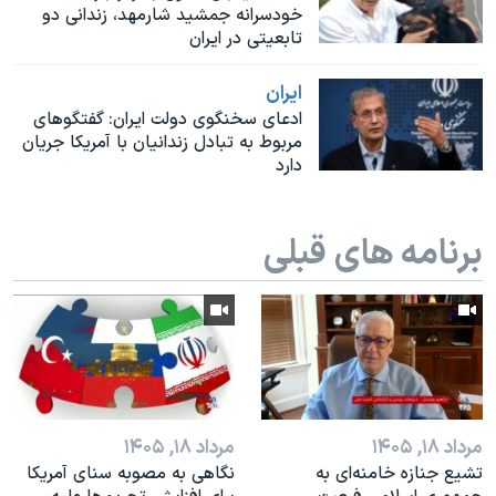
اسرائیل در جنگ
خودسرانه جمشید شارمهد، زندانی دو
تابعیتی در ایران
نرگس محمدی برنده جایزه نوبل صلح
همایش محافظه‌کاران آمریکا «سی‌پک»
ايران
ادعای سخنگوی دولت ایران: گفتگوهای
صفحه‌های ویژه
مربوط به تبادل زندانیان با آمریکا جریان
دارد
سفر پرزیدنت ترامپ به چین
برنامه های قبلی
مرداد ۱۸, ۱۴۰۵
مرداد ۱۸, ۱۴۰۵
تشیع جنازه خامنه‌ای به
نگاهی به مصوبه سنای آمریکا