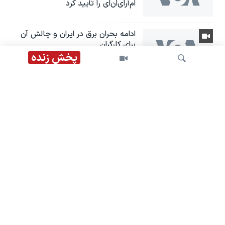
ام‌آر‌ای‌ان‌ای را تأیید کرد
ادامه بحران برق در ایران و چالش آن
برای کارگران
پخش زنده
اخبار ۱ بامداد
جستجو
محمدباقر خرازی، آخوند تحت تعقیب؛
محسن رضایی با «حکم» مجتبی
خامنه‌ای جایگزین محمدباقر ذوالقدر
شد
اخبار ساعت ۲۳