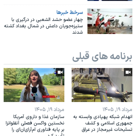
اسرائیل در جنگ
سرخط خبرها
نرگس محمدی برنده جایزه نوبل صلح
چهار عضو حشد الشعبی در درگیری با
همایش محافظه‌کاران آمریکا «سی‌پک»
ستیزه‌جویان داعش در شمال بغداد کشته
شدند
صفحه‌های ویژه
سفر پرزیدنت ترامپ به چین
برنامه های قبلی
مرداد ۱۹, ۱۴۰۵
مرداد ۱۹, ۱۴۰۵
انهدام شبکه پهپادی وابسته به
سازمان غذا و داروی آمریکا
جمهوری اسلامی و کشف
نخستین واکسن فصلی آنفلوانزا
تسلیحات غیرمجاز در عراق
بر پایه فناوری ام‌آر‌ای‌ان‌ای را