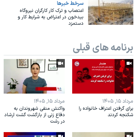
اسرائیل در جنگ
سرخط خبرها
اعتصاب و ترک کار کارگران نیروگاه
نرگس محمدی برنده جایزه نوبل صلح
بیدخون در اعتراض به شرایط کار و
دستمزد
همایش محافظه‌کاران آمریکا «سی‌پک»
صفحه‌های ویژه
برنامه های قبلی
سفر پرزیدنت ترامپ به چین
مرداد ۱۵, ۱۴۰۵
مرداد ۱۵, ۱۴۰۵
براى گرفتن اعتراف خانواده را
واکنش منفی شهروندان به
شكنجه کردند
دفاع زنی از بازگشت گشت ارشاد
در رشت