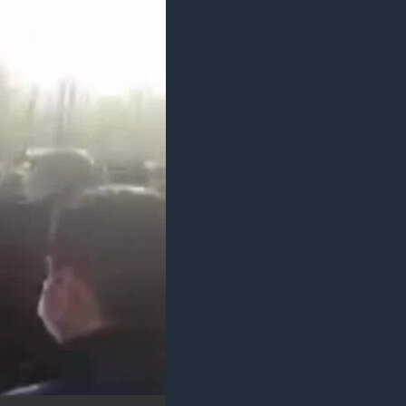
مستندها
فرهنگ و زندگی
حقوق شهروندی
انتخابات ریاست جمهوری آمریکا ۲۰۲۴
اقتصادی
حمله جمهوری اسلامی به اسرائیل
رمز مهسا
علم و فناوری
اسرائیل در جنگ
ورزش زنان در ایران
گالری عکس
اعتراضات زن، زندگی، آزادی
آرشیو پخش زنده
مجموعه مستندهای دادخواهی
تریبونال مردمی آبان ۹۸
دادگاه حمید نوری
چهل سال گروگان‌گیری
قانون شفافیت دارائی کادر رهبری ایران
اعتراضات مردمی آبان ۹۸
اسرائیل در جنگ