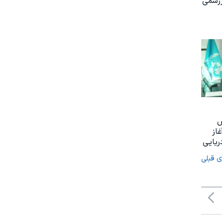
ررسمی
س
غاز
ریایی
ی قبلی