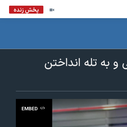
پخش زنده
و به تله انداختن
EMBED