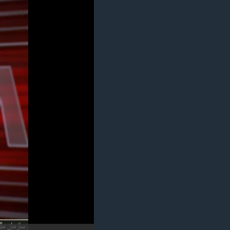
مستندها
فرهنگ و زندگی
حقوق شهروندی
انتخابات ریاست جمهوری آمریکا ۲۰۲۴
اقتصادی
حمله جمهوری اسلامی به اسرائیل
رمز مهسا
علم و فناوری
اسرائیل در جنگ
ورزش زنان در ایران
گالری عکس
اعتراضات زن، زندگی، آزادی
آرشیو پخش زنده
مجموعه مستندهای دادخواهی
تریبونال مردمی آبان ۹۸
دادگاه حمید نوری
چهل سال گروگان‌گیری
قانون شفافیت دارائی کادر رهبری ایران
اعتراضات مردمی آبان ۹۸
اسرائیل در جنگ