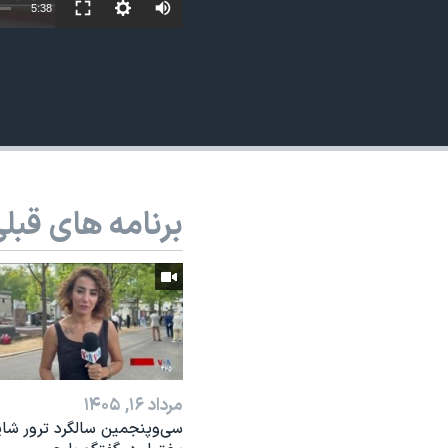
5:38
نرگس محمدی برنده جایزه نوبل صلح
همایش محافظه‌کاران آمریکا «سی‌پک»
صفحه‌های ویژه
سفر پرزیدنت ترامپ به چین
برنامه های قبل
مرداد ۱۶, ۱۴۰۵
سی‌وپنجمین سالگرد ترور شاپ