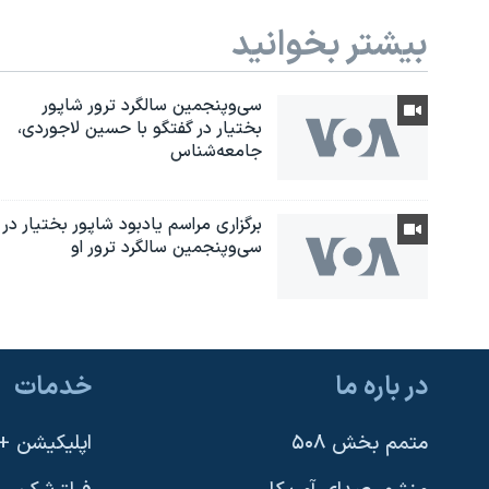
بیشتر بخوانید
سی‌وپنجمین سالگرد ترور شاپور
بختیار در گفتگو با حسین لاجوردی،
جامعه‌شناس
برگزاری مراسم یادبود شاپور بختیار در
سی‌وپنجمین سالگرد ترور او
در باره ما
خدمات
یادگیری زبان انگلیسی
متمم بخش ۵۰۸
اپلیکیشن +VOA
دنبال کنید