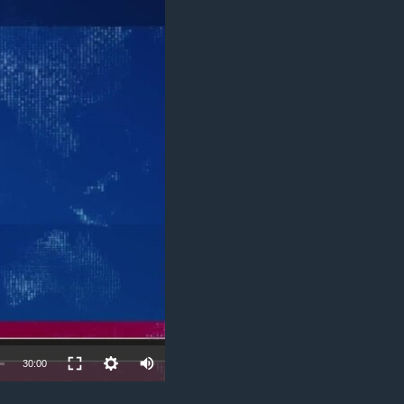
مستندها
فرهنگ و زندگی
حقوق شهروندی
انتخابات ریاست جمهوری آمریکا ۲۰۲۴
اقتصادی
حمله جمهوری اسلامی به اسرائیل
رمز مهسا
علم و فناوری
اسرائیل در جنگ
ورزش زنان در ایران
گالری عکس
اعتراضات زن، زندگی، آزادی
آرشیو پخش زنده
مجموعه مستندهای دادخواهی
تریبونال مردمی آبان ۹۸
دادگاه حمید نوری
چهل سال گروگان‌گیری
قانون شفافیت دارائی کادر رهبری ایران
اعتراضات مردمی آبان ۹۸
30:00
اسرائیل در جنگ