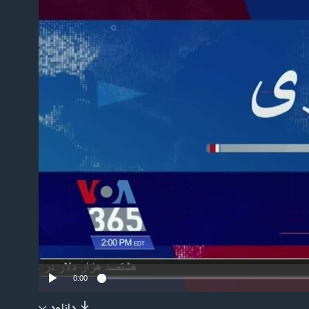
No m
0:00