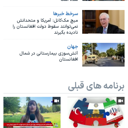
اسرائیل در جنگ
نرگس محمدی برنده جایزه نوبل صلح
سرخط خبرها
ميچ مک‌كانل: آمریکا و متحدانش
همایش محافظه‌کاران آمریکا «سی‌پک»
نمی‌توانند سقوط دولت افغانستان را
نادیده بگیرند
صفحه‌های ویژه
سفر پرزیدنت ترامپ به چین
جهان
آتش‌سوزی بیمارستانی در شمال
افغانستان
برنامه های قبلی