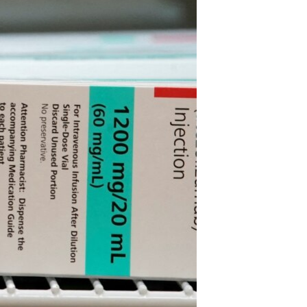
مستندها
فرهنگ و زندگی
حقوق شهروندی
انتخابات ریاست جمهوری آمریکا ۲۰۲۴
اقتصادی
حمله جمهوری اسلامی به اسرائیل
رمز مهسا
علم و فناوری
اسرائیل در جنگ
ورزش زنان در ایران
گالری عکس
اعتراضات زن، زندگی، آزادی
آرشیو پخش زنده
مجموعه مستندهای دادخواهی
تریبونال مردمی آبان ۹۸
دادگاه حمید نوری
چهل سال گروگان‌گیری
قانون شفافیت دارائی کادر رهبری ایران
اعتراضات مردمی آبان ۹۸
اسرائیل در جنگ