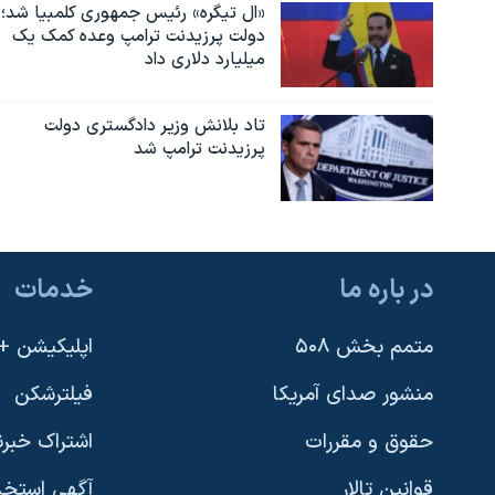
«ال تیگره» رئیس جمهوری کلمبیا شد؛
دولت پرزیدنت ترامپ وعده کمک یک
میلیارد دلاری داد
تاد بلانش وزیر دادگستری دولت
پرزیدنت ترامپ شد
در باره ما
خدمات
متمم بخش ۵۰۸
اپلیکیشن +VOA
منشور صدای آمریکا
فیلترشکن
حقوق و مقررات
اشتراک خبرن
قوانین تالار
آگهی استخد