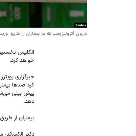
نرگس محمدی برنده جایزه نوبل صلح
همایش محافظه‌کاران آمریکا «سی‌پک»
صفحه‌های ویژه
داروی آتزولیزومب که به بیماران از طریق وری
سفر پرزیدنت ترامپ به چین
انگلیس نخستین 
خواهد کرد.
خبرگزاری رویتر
کرد صدها بیمار 
پیش بینی می‌شو
دهد.
بیماران از طریق
دکتر الکساندر م