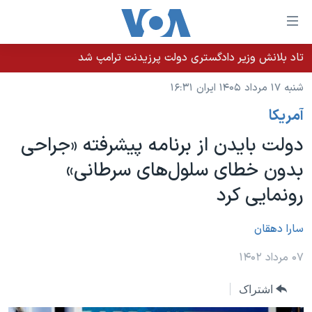
ینکهای
ابل
سترسی
تاد بلانش وزیر دادگستری دولت پرزیدنت ترامپ شد
خانه
هش
شنبه ۱۷ مرداد ۱۴۰۵ ایران ۱۶:۳۱
نسخه سبک وب‌سایت
ه
آمريکا
حتوای
موضوع ها
صلی
دولت بایدن از برنامه پیشرفته «جراحی
برنامه های تلویزیونی
ایران
هش
بدون خطای سلول‌های سرطانی»
جدول برنامه ها
ه
آمریکا
رونمایی کرد
فحه
صفحه‌های ویژه
جهان
صلی
فرکانس‌های صدای آمریکا
ورزشی
جام جهانی ۲۰۲۶
سارا دهقان
هش
پخش رادیویی
ه
گزیده‌ها
عملیات خشم حماسی
۰۷ مرداد ۱۴۰۲
ستجو
۲۵۰سالگی آمریکا
ویژه برنامه‌ها
یادگیری زبان انگلیسی
اشتراک
ویدیوها
بایگانی برنامه‌های تلویزیونی