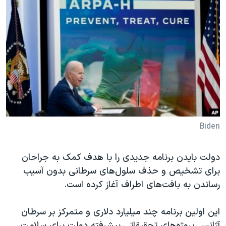
دنبال کنید
مستندها
فرهنگ و زندگی
حقوق شهروندی
انتخابات ریاست جمهوری آمریکا ۲۰۲۴
اقتصادی
حمله جمهوری اسلامی به اسرائیل
رمز مهسا
علم و فناوری
زبانهای مختلف
اسرائیل در جنگ
ورزش زنان در ایران
گالری عکس
اعتراضات زن، زندگی، آزادی
آرشیو پخش زنده
مجموعه مستندهای دادخواهی
Biden
تریبونال مردمی آبان ۹۸
دادگاه حمید نوری
دولت بایدن برنامه جدیدی را با هدف کمک به جراحان
برای تشخیص و حذف سلول‌های سرطانی بدون آسیب
چهل سال گروگان‌گیری
رساندن به بافت‌های اطراف آغاز کرده است.
قانون شفافیت دارائی کادر رهبری ایران
اعتراضات مردمی آبان ۹۸
این اولین برنامه چند میلیارد دلاری و متمرکز بر سرطان
آژانس پروژه‌های تحقیقاتی پیشرفته دولت برای سلامت،