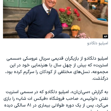
دنبال کنید
مستندها
فرهنگ و زندگی
حقوق شهروندی
انتخابات ریاست جمهوری آمریکا ۲۰۲۴
اقتصادی
حمله جمهوری اسلامی به اسرائیل
رمز مهسا
علم و فناوری
زبانهای مختلف
اسرائیل در جنگ
ورزش زنان در ایران
امیلیو دلگادو
گالری عکس
اعتراضات زن، زندگی، آزادی
امیلیو دلگادو از بازیگران قدیمی سریال عروسکی «سسمی
آرشیو پخش زنده
مجموعه مستندهای دادخواهی
استریت» که بیش از چهل سال با هنرنمایی خود در این
تریبونال مردمی آبان ۹۸
مجموعه، نسل‌های مختلفی از کودکان را سرگرم کرده بود،
دادگاه حمید نوری
درگذشت.
چهل سال گروگان‌گیری
به گزارش «سی‌ان‌ان»، امیلیو دلگادو که در سسمی استریت
قانون شفافیت دارائی کادر رهبری ایران
نقش «لوئیس»، صاحب فروشگاه «فیکس ات شاپ» را بازی
اعتراضات مردمی آبان ۹۸
می‌کرد، پس از یک دوره طولانی بیماری در ۸۱ سالگی دیده