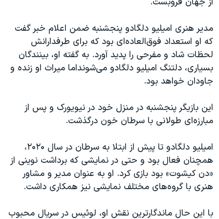
از جهان فروبست.
اسرائیل در جنگ
نرگس محمدی برنده جایزه نوبل صلح
مدیر هنری امیلیو دلگادو پنجشنبه ضمن اعلام خبر گفت
همایش محافظه‌کاران آمریکا «سی‌پک»
که او استعداد فوق‌العاده‌ای بود که برای طرفدارانش
لحظات شاد و مفرحی را پدید آورد. به گفته او، بینندگان
صفحه‌های ویژه
بسیاری، دلتنگ امیلیو دلگادو می‌شونداما میراث او زنده و
سفر پرزیدنت ترامپ به چین
جاودان خواهد بود.
این بازیگر پنجشنبه در منزل خود در نیویورک و پس از
مبارزه‌ای طولانی با سرطان خون درگذشت.
امیلیو دلگادو تا پیش از ابتلا به سرطان در سال ۲۰۲۰،
همچنان فعال بود و حتی در نمایشی که برداشت نوینی از
«دن کیشوت» بود بازی کرد. او به عنوان مدیر و مشاور
هنری با گروه‌های مختلف نمایشی نیز همکاری داشت.
با این حال ماندگارترین نقش او، لوئیس در سریال محبوب