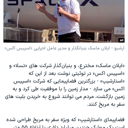
دنبال کنید
مستندها
فرهنگ و زندگی
حقوق شهروندی
انتخابات ریاست جمهوری آمریکا ۲۰۲۴
اقتصادی
حمله جمهوری اسلامی به اسرائیل
رمز مهسا
علم و فناوری
زبانهای مختلف
اسرائیل در جنگ
ورزش زنان در ایران
آرشیو - ایلان ماسک بنیانگذار و مدیر عامل اجرایی «اسپیس اکس»
گالری عکس
اعتراضات زن، زندگی، آزادی
«ایلان ماسک» مخترع، و بنیان‌گذار شرکت های «تسلا» و
آرشیو پخش زنده
مجموعه مستندهای دادخواهی
«اسپیس اکس» در توئیتی نوشت بعد از این که
تریبونال مردمی آبان ۹۸
«استارشیپ» - بزرگترین فضاپیمایی که شرکت «اسپیس
اکس» می سازد - مدار زمین را با موفقیت طی کرد و به
دادگاه حمید نوری
زمین بازگشت، مردم می توانند شروع به خریدن بلیت های
چهل سال گروگان‌گیری
سفر به مریخ کنند.
قانون شفافیت دارائی کادر رهبری ایران
فضاپیمای «استارشیپ» که ویژه سفر به مریخ طراحی شده
اعتراضات مردمی آبان ۹۸
است یک موشک چندین میلیارد دلاری با ارتفاع ۵۵ متر