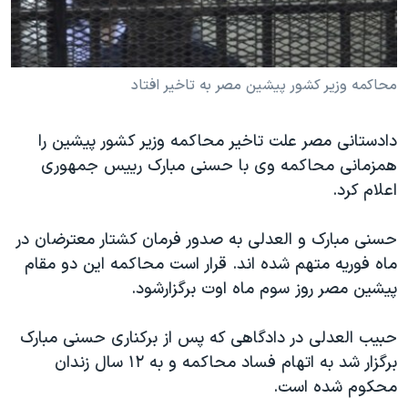
دنبال کنید
مستندها
فرهنگ و زندگی
حقوق شهروندی
انتخابات ریاست جمهوری آمریکا ۲۰۲۴
محاکمه وزير کشور پيشين مصر به تاخير افتاد
اقتصادی
حمله جمهوری اسلامی به اسرائیل
رمز مهسا
علم و فناوری
زبانهای مختلف
دادستانی مصر علت تاخير محاکمه وزير کشور پيشين را
اسرائیل در جنگ
ورزش زنان در ایران
همزمانی محاکمه وی با حسنی مبارک رييس جمهوری
گالری عکس
اعتراضات زن، زندگی، آزادی
اعلام کرد.
آرشیو پخش زنده
مجموعه مستندهای دادخواهی
حسنی مبارک و العدلی به صدور فرمان کشتار معترضان در
تریبونال مردمی آبان ۹۸
ماه فوریه متهم شده اند. قرار است محاکمه اين دو مقام
دادگاه حمید نوری
پيشين مصر روز سوم ماه اوت برگزارشود.
چهل سال گروگان‌گیری
حبيب العدلی در دادگاهی که پس از برکناری حسنی مبارک
قانون شفافیت دارائی کادر رهبری ایران
برگزار شد به اتهام فساد محاکمه و به ۱۲ سال زندان
اعتراضات مردمی آبان ۹۸
محکوم شده است.