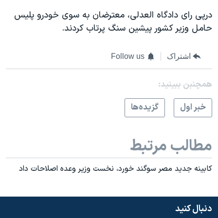
اسرائیل در جنگ
درپی رای دادگاه العدلی، معترضان به سوی خودرو پليس
نرگس محمدی برنده جایزه نوبل صلح
حامل وزير کشور پيشين سنگ پرتاب کردند.
همایش محافظه‌کاران آمریکا «سی‌پک»
صفحه‌های ویژه
اشتراک
Follow us
سفر پرزیدنت ترامپ به چین
همچنبن ببینید:
خبر اول
گزيده‌ها
مطالب مرتبط
کابینه جدید مصر سوگند خورد، نخست وزیر وعده اصلاحات داد
دنبال کنید