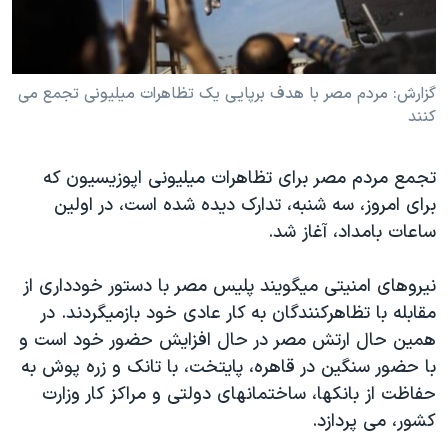
دنبال کنید
مستندها
فرهنگ و زندگی
حقوق شهروندی
انتخابات ریاست جمهوری آمریکا ۲۰۲۴
گزارش: مردم مصر با هدف برپايی يک تظاهرات ميليونی تجمع می
اقتصادی
حمله جمهوری اسلامی به اسرائیل
کنند
رمز مهسا
علم و فناوری
زبانهای مختلف
اسرائیل در جنگ
ورزش زنان در ایران
تجمع مردم مصر برای تظاهرات ميليونی اپوزيسيون که
گالری عکس
اعتراضات زن، زندگی، آزادی
برای امروز، سه شنبه، تدارک ديده شده است، در اولين
ساعات بامداد، آغاز شد.
آرشیو پخش زنده
مجموعه مستندهای دادخواهی
تریبونال مردمی آبان ۹۸
نيروهای امنيتی ميگويند پليس مصر با دستور خودداری از
دادگاه حمید نوری
مقابله با تظاهرکنندگان به کار عادی خود بازميگردند. در
همين حال ارتش مصر در حال افزايش حضور خود است و
چهل سال گروگان‌گیری
با حضور سنگين در قاهره، پايتخت، با تانک و زره پوش به
قانون شفافیت دارائی کادر رهبری ایران
حفاظت از بانکها، ساختمانهای دولتی و مراکز کار وزارت
اعتراضات مردمی آبان ۹۸
کشور، می پردازد.