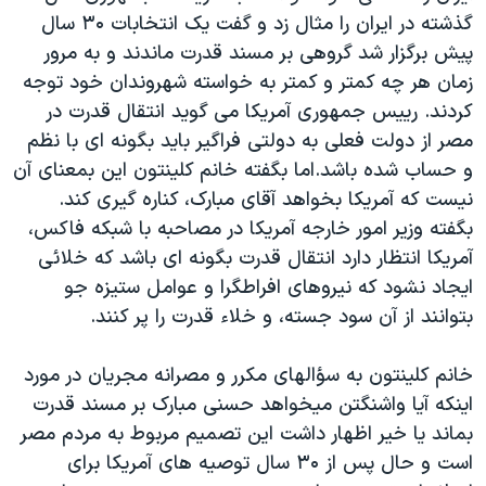
گذشته در ايران را مثال زد و گفت يک انتخابات ۳۰ سال
پيش برگزار شد گروهی بر مسند قدرت ماندند و به مرور
زمان هر چه کمتر و کمتر به خواسته شهروندان خود توجه
کردند. رييس جمهوری آمريکا می گويد انتقال قدرت در
مصر از دولت فعلی به دولتی فراگير بايد بگونه ای با نظم
و حساب شده باشد.اما بگفته خانم کلينتون اين بمعنای آن
نيست که آمريکا بخواهد آقای مبارک، کناره گيری کند.
بگفته وزير امور خارجه آمريکا در مصاحبه با شبکه فاکس،
آمريکا انتظار دارد انتقال قدرت بگونه ای باشد که خلائی
ايجاد نشود که نيروهای افراطگرا و عوامل ستيزه جو
بتوانند از آن سود جسته، و خلاء قدرت را پر کنند.
خانم کلينتون به سؤالهای مکرر و مصرانه مجريان در مورد
اينکه آيا واشنگتن ميخواهد حسنی مبارک بر مسند قدرت
بماند يا خير اظهار داشت اين تصميم مربوط به مردم مصر
است و حال پس از ۳۰ سال توصيه های آمريکا برای