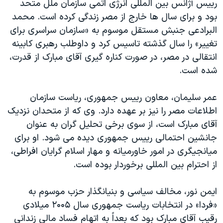
رييس آژانس بين المللی انرژی اتمی سازمان ملل متحد
بود و برای سال ها خارج از مصر زندگی کرده است. محمد
البرادعی جنبش مستقل موسوم به «سازمان سراسری برای
تغيير» را سال گذشته تاسيس کرد و داوطلب رهبری کابينه
انتقالی در مصر، در صورت کناره گيری آقای مبارک از قدرت،
شده است.
عمر سليمان، معاون رييس جمهوری، رياست سازمان
اطلاعات مصر را نيز بر عهده دارد. وی که از متحدان نزديک
آقای مبارک است، از سوی برخی تحليل گران به عنوان
جانشين احتمالی رييس جمهوری ديده می شود. او برای
ميانجيگری در امور خاورميانه و مهار اسلام گرايان افراطی،
از احترام بين المللی برخوردار بوده است.
ايمن نور، مخالف سياسی و بنيانگذار حزب موسوم به
«فردا» در انتخابات رياست جمهوری سال ۲۰۰۵ ميلادی
رقيب آقای مبارک بود که بعداً به اتهام فساد مالی زندانی