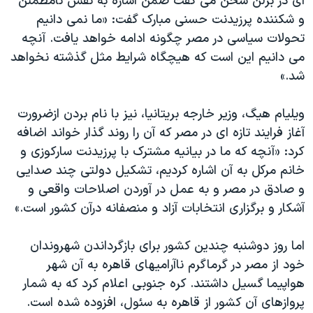
ای در برلن سخن می گفت ضمن اشاره به نقش نامطمئن
و شکننده پرزيدنت حسنی مبارک گفت: «ما نمی دانيم
تحولات سياسی در مصر چگونه ادامه خواهد يافت. آنچه
می دانيم اين است که هيچگاه شرايط مثل گذشته نخواهد
شد.»
ويليام هيگ، وزير خارجه بريتانيا، نيز با نام بردن ازضرورت
آغاز فرايند تازه ای در مصر که آن را روند گذار خواند اضافه
کرد: «آنچه که ما در بيانيه مشترک با پرزيدنت سارکوزی و
خانم مرکل به آن اشاره کرديم، تشکيل دولتی چند صدايی
و صادق در مصر و به عمل در آوردن اصلاحات واقعی و
آشکار و برگزاری انتخابات آزاد و منصفانه درآن کشور است.»
اما روز دوشنبه چندين کشور برای بازگرداندن شهروندان
خود از مصر در گرماگرم ناآراميهای قاهره به آن شهر
هواپيما گسيل داشتند. کره جنوبی اعلام کرد که به شمار
پروازهای آن کشور از قاهره به سئول، افزوده شده است.