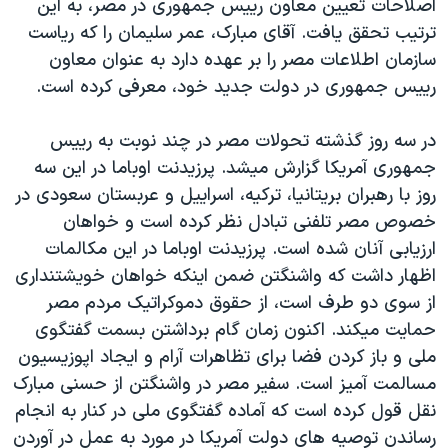
اصلاحات تعيين معاون رييس جمهوری در مصر، به اين
ترتيب تحقق يافت. آقای مبارک، عمر سليمان را که رياست
سازمان اطلاعات مصر را بر عهده دارد به عنوان معاون
رييس جمهوری در دولت جديد خود، معرفی کرده است.
در سه روز گذشته تحولات مصر در چند نوبت به رييس
جمهوری آمريکا گزارش ميشد. پرزيدنت اوباما در اين سه
روز با رهبران بريتانيا، ترکيه، اسراييل و عربستان سعودی در
خصوص مصر تلفنی تبادل نظر کرده است و خواهان
ارزيابی آنان شده است. پرزيدنت اوباما در اين مکالمات
اظهار داشت که واشنگتن ضمن اينکه خواهان خويشتنداری
از سوی دو طرف است، از حقوق دموکراتيک مردم مصر
حمايت ميکند. اکنون زمان گام برداشتن بسمت گفتگوی
ملی و باز کردن فضا برای تظاهرات آرام و ايجاد اپوزيسيون
مسالمت آميز است. سفير مصر در واشنگتن از حسنی مبارک
نقل قول کرده است که آماده گفتگوی ملی در کنار به انجام
رساندن توصيه های دولت آمريکا در مورد به عمل در آوردن