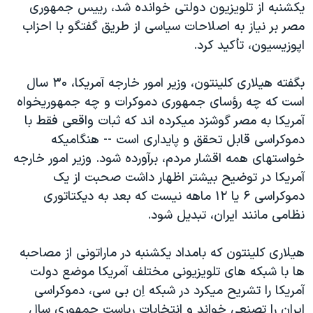
يکشنبه از تلويزيون دولتی خوانده شد، رييس جمهوری
مصر بر نياز به اصلاحات سياسی از طريق گفتگو با احزاب
اپوزيسيون، تأکيد کرد.
بگفته هيلاری کلينتون، وزير امور خارجه آمريکا، ۳۰ سال
است که چه رؤسای جمهوری دموکرات و چه جمهوريخواه
آمريکا به مصر گوشزد ميکرده اند که ثبات واقعی فقط با
دموکراسی قابل تحقق و پايداری است -- هنگاميکه
خواستهای همه اقشار مردم، برآورده شود. وزير امور خارجه
آمريکا در توضيح بيشتر اظهار داشت صحبت از يک
دموکراسی ۶ يا ۱۲ ماهه نيست که بعد به ديکتاتوری
نظامی مانند ايران، تبديل شود.
هيلاری کلينتون که بامداد يکشنبه در ماراتونی از مصاحبه
ها با شبکه های تلويزيونی مختلف آمريکا موضع دولت
آمريکا را تشريح ميکرد در شبکه اِن بی سی، دموکراسی
ايران را تصنعی خواند و انتخابات رياست جمهوری سال