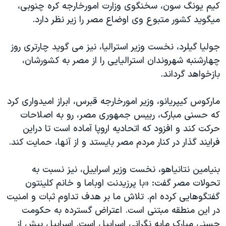
کيم يونگ سون، سخنگوی وزارت امورخارجه کره چنوبی،
ميگويد کشور متبوع وی اوضاع مصر را زير نظر دارد.
جوليا گيلرد، نخست وزير استراليا، نيز می گويد چارتری روز
چهارشنبه شهروندان استراليايی را از مصر به کشورشان،
بازخواهد گرداند.
مارکوس کيپريانو، وزير امورخارجه قبرس، ابراز اميدواری کرد
که حسنی مبارک، رييس جمهوری مصر، رو به اصلاحات
حرکت کند و افزود که اتحاديه اروپا آماده است تا دراين
فرايند گذار در کنار مردم مصر بايستد و از آنها، حمايت کند.
بنيامين نتانياهو، نخست وزير اسراييل، نيز نسبت به
تحولات مصر گفت: «با پرزيدنت اوباما و خانم کلينتون
گفتگوهايی کرده ام. تلاش ما بر هدف تداوم ثبات و امنيت
در اين منطقه مبتنی است. اعتراض گسترده به حکومت
حسنی مبارک مايه نگرانی اسراييل است. اسراييل بيش از