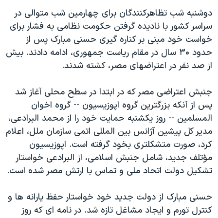
اسرائیل در جنگ
دوشنبه شب تظاهرکنندگان برای چهارمين شب متوالی در
نرگس محمدی برنده جایزه نوبل صلح
سراسر کشور با ناديده گرفتن حکومت نظامی به فشار برای
همایش محافظه‌کاران آمریکا «سی‌پک»
خواست خود مبنی بر کناره گيری حسنی مبارک پس از
حدود ۳۰ سال در مقام رياست جمهوری، ادامه دادند. بيش
صفحه‌های ویژه
از صد نفر در اعتراضهای مصر، کشته شدند.
سفر پرزیدنت ترامپ به چین
جنبش اعتراضی مصر که در ابتدا در سطح محلی آغاز شد
پس از آنکه بزرگترين گروه اپوزيسيون -- گروه اخوان
المسلمين -- روز يکشنبه حمايت خود را از محمد البرادعی،
مدير کل پيشين آژانس بين المللی اتمی سازمان ملل، اعلام
کرد، صورت متشکلتری بخود گرفته است. اپوزيسيون
مؤتلف جديد، شامل جنبش اسلامی، از البرادعی خواستار
تشکيل دولت اتحاد ملی و تماس با ارتش مصر شده است.
حسنی مبارک از دولت جديد خود خواستار حفظ يارانه ها و
کنترل تورم و ايجاد مشاغل تازه شد. در نامه ای که روز