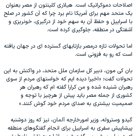
اصلاحات دموکراتيک است. هيلاری کلينتون از مصر بعنوان
يک متحد مهم برای آمريکا نام برد چرا که آن کشور در صلح
با اسراييل و حفظ آن به سهم خود از درگيری، خونريزی و
آشفتگی در منطقه، جلوگيری کرده است.
اما تحولات تازه درمصر بازتابهای گسترده ای در جهان يافته
است که رو به فزونی است.
بان کی مون، دبير کل سازمان ملل متحد، در واکنش به اين
تحولات گفت: «اخيرا ديده ايم که خواستهای مردم از سوی
رهبران شنيده شده و من کرارا گفته ام که رهبران هر
کشوری از جمله مصر بايد پيش از هرچيز با توجه و
صميميت بيشتری به صدای مردم خود گوش کنند.»
گيدو وستروله، وزير امورخارجه آلمان، نيز که روز دوشنبه
پيشاپيش سفری به اسراييل برای انجام گفتگوهای منطقه