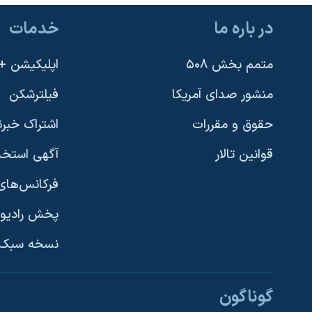
در باره ما
خدمات
متمم بخش ۵۰۸
اپلیکیشن +VOA
منشور صدای آمریکا
فیلترشکن
حقوق و مقررات
اشتراک خبرن
قوانین تالار
آگهی استخد
فرکانس‌های 
پخش رادیو
یادگیری زبان انگلیسی
نسخه سبک 
دنبال کنید
گوناگون