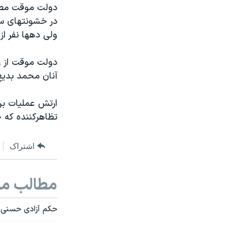
دولت موقت مصر 
نرگس محمدی برنده جایزه نوبل صلح
در خشونتهای سی
همایش محافظه‌کاران آمریکا «سی‌پک»
ولی دهها نفر از
صفحه‌های ویژه
دولت موقت از زم
سفر پرزیدنت ترامپ به چین
آنان محمد بدیع 
ارتش عملیات برک
تظاهرکننده که 
اشتراک
مطالب مر
حکم آزادی حسنی 