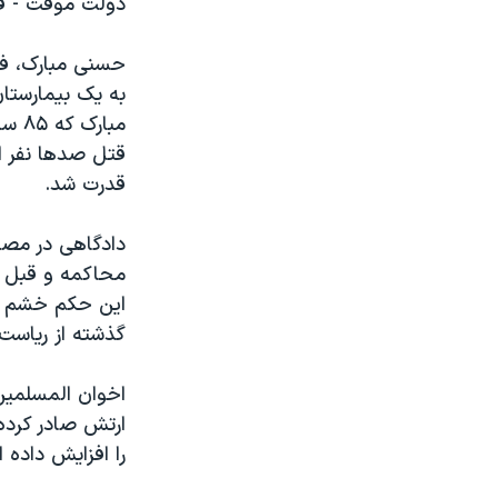
دولت موقت - فر
مستندها
فرهنگ و زندگی
حقوق شهروندی
انتخابات ریاست جمهوری آمریکا ۲۰۲۴
اقتصادی
حمله جمهوری اسلامی به اسرائیل
به یک بیمارستا
مبار
رمز مهسا
علم و فناوری
اسرائیل در جنگ
ورزش زنان در ایران
قدرت شد.
گالری عکس
اعتراضات زن، زندگی، آزادی
دادگاهی در مصر
آرشیو پخش زنده
مجموعه مستندهای دادخواهی
محاکمه و قبل از
تریبونال مردمی آبان ۹۸
این حکم خشم اخ
دادگاه حمید نوری
گذشته از ریاست 
چهل سال گروگان‌گیری
اخوان المسلمین
قانون شفافیت دارائی کادر رهبری ایران
ارتش صادر کرده 
اعتراضات مردمی آبان ۹۸
را افزایش داده 
اسرائیل در جنگ