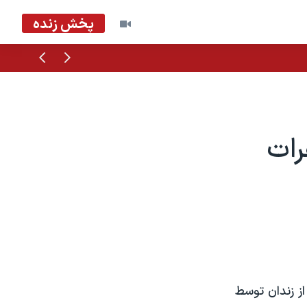
پخش زنده
قبلی
بعدی
رات
ز زندان توسط