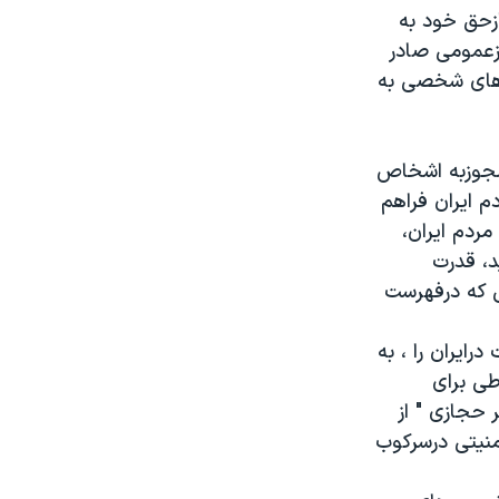
 ازحق خود به
وزعمومی صادر
ط های شخصی به
مجوزبه اشخاص
م ایران فراهم
مردم ایران،
د، قدرت
تی که درفهرست
 درایران را ، به
طی برای
حجازی " از
نیتی درسرکوب