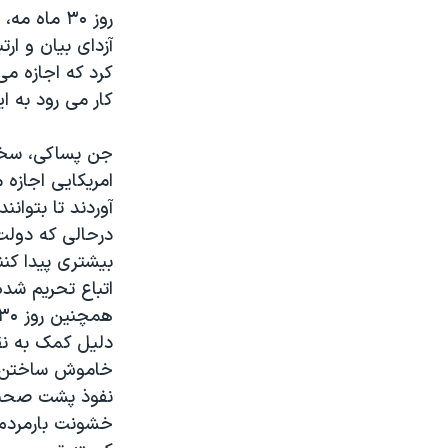
مستندها
فرهنگ و زندگی
روز ۳۰ ماه
حقوق شهروندی
انتخابات ریاست جمهوری آمریکا ۲۰۲۴
آزدای بیان و ار
کرد که اجازه م
اقتصادی
حمله جمهوری اسلامی به اسرائیل
کار می رود به ا
رمز مهسا
علم و فناوری
اسرائیل در جنگ
ورزش زنان در ایران
جن پساکی، سخنگ
امریکایی اجازه 
گالری عکس
اعتراضات زن، زندگی، آزادی
آوردند تا بتوانن
آرشیو پخش زنده
مجموعه مستندهای دادخواهی
درحالی که دولت
تریبونال مردمی آبان ۹۸
بیشتری پیدا کنن
اتباع تحریم شده
دادگاه حمید نوری
چهل سال گروگان‌گیری
دلیل کمک به نق
قانون شفافیت دارائی کادر رهبری ایران
خاموش ساختن وت
نفوذ پشت صحنه 
اعتراضات مردمی آبان ۹۸
خشونت بارمردم ا
اسرائیل در جنگ