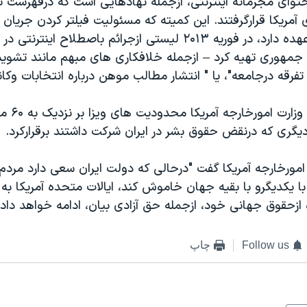
توای مجرمانه اینترنتی، ازجمله نهادهایی است که درفهرست 
ی آمریکا قرارگرفتند. این کمیته که مسئولیت فیلتر کردن جریان 
مردم ایران را برعهده دارد، در فوریه ۲۰۱۳ لیستی ازجرائم باصطلاح اینترنت
 جمهوری تهیه کرد – ازجمله خلافکاری های مبهم مانند تشو
فرقه درجامعه"، یا " انتشار مطالب موهن درباره انتخابات وکاند
در اقدامی دی
دیگری که درنقض حقوق بشر در ایران شرکت داشتند برقرارکرد.
مورخارجه آمریکا گفت "درحالی که دولت ایران سعی دارد مردم 
 با یکدیگرو با بقیه جهان خاموش کند، ایالات متحده آمریکا ب
ه ازحقوق جهانی خود، ازجمله حق آزادی بیان، ادامه خواهد داد.
Follow us
چاپ