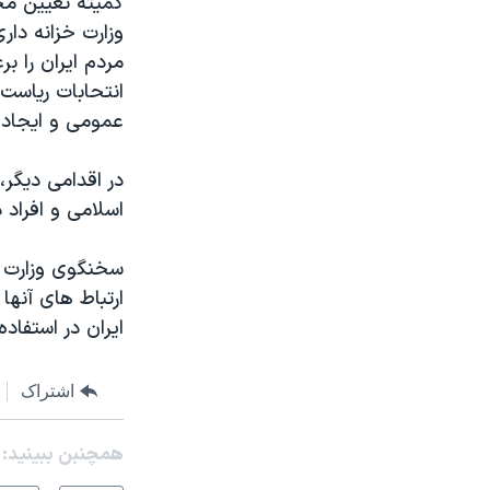
کمیته تعیین مح
نرگس محمدی برنده جایزه نوبل صلح
وزارت خزانه دار
همایش محافظه‌کاران آمریکا «سی‌پک»
انتحابات ریاست
صفحه‌های ویژه
عمومی و ایجاد ت
سفر پرزیدنت ترامپ به چین
اسلامی و افراد 
سخنگوی وزارت ا
ارتباط های آنها
ایران در استفاد
اشتراک
همچنبن ببینید: