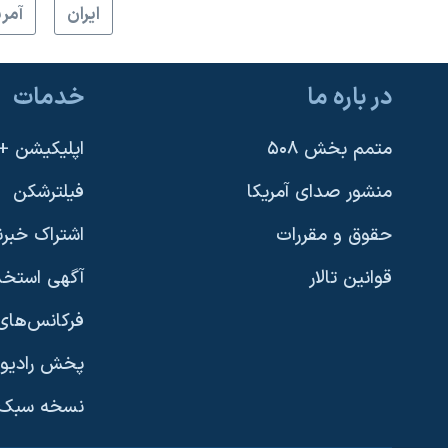
ايران
آمري
در باره ما
خدمات
متمم بخش ۵۰۸
اپلیکیشن +VOA
منشور صدای آمریکا
فیلترشکن
حقوق و مقررات
اشتراک خبرن
قوانین تالار
آگهی استخد
فرکانس‌های 
پخش رادیو
یادگیری زبان انگلیسی
نسخه سبک 