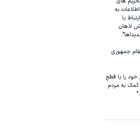
تحریم های
اطلاعات به
ی در ارتباط با
یش اذهان
یداها".
گر، وزارت امورخارجه آمریکا محدودیت های ویزا بر نزدیک به ۶۰ مقام جمهوری
خود را با قطع
ه کمک به مردم
"