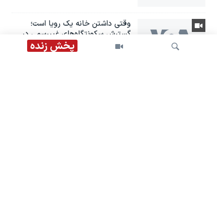
وقتی داشتن خانه یک رویا است؛
گسترش سکونتگاه‌های غیررسمی در
ایران
پخش زنده
هشدار درباره تشدید اعدام‌ها؛ سازمان
ملل خواستار پایان سرکوب اقلیت‌ها
شد
جستجو
آتش‌سوزی جنگلی گسترده در ایالت
واشنگتن
اخبار ۱ بامداد