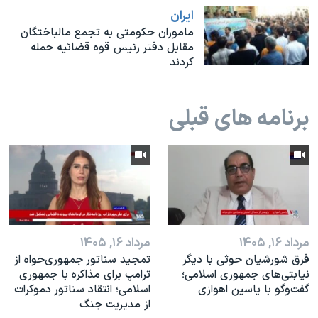
اسرائیل در جنگ
ايران
نرگس محمدی برنده جایزه نوبل صلح
ماموران حکومتی به تجمع مالباختگان
مقابل دفتر رئیس قوه قضائیه حمله
همایش محافظه‌کاران آمریکا «سی‌پک»
کردند
صفحه‌های ویژه
سفر پرزیدنت ترامپ به چین
برنامه های قبلی
مرداد ۱۶, ۱۴۰۵
مرداد ۱۶, ۱۴۰۵
فرق شورشیان حوثی با دیگر
تمجید سناتور جمهوری‌خواه از
نیابتی‌های جمهوری اسلامی؛
ترامپ برای مذاکره با جمهوری
گفت‌وگو با یاسین اهوازی
اسلامی؛ انتقاد سناتور دموکرات
از مدیریت جنگ