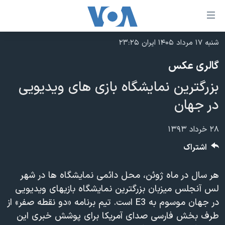
ینکهای
ابل
سترسی
شنبه ۱۷ مرداد ۱۴۰۵ ایران ۲۳:۲۵
خانه
هش
گالری عکس
نسخه سبک وب‌سایت
ه
بزرگترین نمایشگاه بازی های ویدیویی
حتوای
موضوع ها
صلی
در جهان
برنامه های تلویزیونی
ایران
هش
جدول برنامه ها
ه
آمریکا
۲۸ خرداد ۱۳۹۳
فحه
صفحه‌های ویژه
جهان
اشتراک
صلی
فرکانس‌های صدای آمریکا
ورزشی
جام جهانی ۲۰۲۶
هش
هر سال در ماه ژوئن، محل دائمی نمایشگاه ها در شهر
پخش رادیویی
ه
گزیده‌ها
عملیات خشم حماسی
لس آنجلس میزبان بزرگترین نمایشگاه بازیهای ویدیویی
ستجو
۲۵۰سالگی آمریکا
ویژه برنامه‌ها
در جهان موسوم به E3 است. تیم برنامه «دو نقطه صفر» از
یادگیری زبان انگلیسی
طرف بخش فارسی صدای آمریکا برای پوشش خبری این
ویدیوها
بایگانی برنامه‌های تلویزیونی