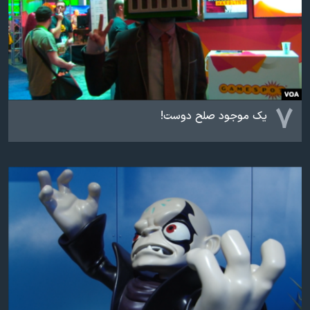
۷
یک موجود صلح دوست!