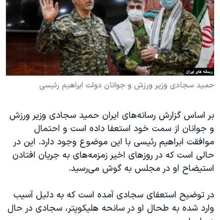
دنبال کنید
مستندها
فرهنگ و زندگی
حقوق شهروندی
انتخابات ریاست جمهوری آمریکا ۲۰۲۴
اقتصادی
حمله جمهوری اسلامی به اسرائیل
رمز مهسا
علم و فناوری
زبانهای مختلف
اسرائیل در جنگ
ورزش زنان در ایران
حمید سجادی وزیر ورزش و جوانان دولت ابراهیم رئیسی
گالری عکس
اعتراضات زن، زندگی، آزادی
بر اساس گزارش رسانه‌های ایران حمید سجادی وزیر ورزش
آرشیو پخش زنده
مجموعه مستندهای دادخواهی
و جوانان از سمت خود استعفا داده است و احتمال
تریبونال مردمی آبان ۹۸
موافقت ابراهیم رئیسی با این موضوع وجود دارد. این در
دادگاه حمید نوری
حالی است که در روزهای اخیر زمزمه‌های به جریان افتادن
استیضاح او در مجلس به گوش می‌رسید.
چهل سال گروگان‌گیری
قانون شفافیت دارائی کادر رهبری ایران
در توضیح استعفای سجادی آمده است که به دلیل آسیب
اعتراضات مردمی آبان ۹۸
وارد شده به طحال او در سانحه هلیکوپتر، سجادی در حال