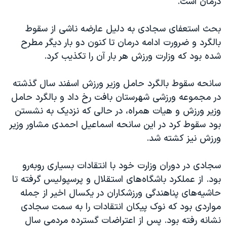
درمان است.
اسرائیل در جنگ
نرگس محمدی برنده جایزه نوبل صلح
بحث استعفای سجادی به دلیل عارضه ناشی از سقوط
همایش محافظه‌کاران آمریکا «سی‌پک»
بالگرد و ضرورت ادامه درمان تا کنون دو بار دیگر مطرح
شده بود که وزارت ورزش هر بار آن را تکذیب کرد.
صفحه‌های ویژه
سفر پرزیدنت ترامپ به چین
سانحه سقوط بالگرد حامل وزیر ورزش اسفند سال گذشته
در مجموعه ورزشی شهرستان بافت رخ داد و بالگرد حامل
وزیر ورزش و هیات همراه، در حالی که نزدیک به نشستن
بود سقوط کرد در این سانحه اسماعیل احمدی مشاور وزیر
ورزش نیز کشته شد.
سجادی در دوران وزارت خود با انتقادات بسیاری روبه‌رو
بود. از عملکرد باشگاه‌های استقلال و پرسپولیس گرفته تا
حاشیه‌های پناهندگی ورزشکاران در یکسال اخیر از جمله
مواردی بود که نوک پیکان انتقادات را به سمت سجادی
نشانه رفته بود. پس از اعتراضات گسترده مردمی سال