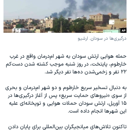
دنبال کنید
مستندها
فرهنگ و زندگی
حقوق شهروندی
انتخابات ریاست جمهوری آمریکا ۲۰۲۴
اقتصادی
حمله جمهوری اسلامی به اسرائیل
رمز مهسا
علم و فناوری
درگیری‌ها در سودان. ارشیو
زبانهای مختلف
اسرائیل در جنگ
ورزش زنان در ایران
حمله هوایی ارتش سودان به شهر ام‌درمان واقع در غرب
گالری عکس
اعتراضات زن، زندگی، آزادی
خارطوم، پایتخت، در روز شنبه موجب کشته شدن دست‌کم
آرشیو پخش زنده
مجموعه مستندهای دادخواهی
٢٢ نفر و زخمی‌شدن ده‌ها نفر دیگر شد.
تریبونال مردمی آبان ۹۸
به دنبال تسخیر سریع خارطوم و دو شهر ام‌درمان و بحری
دادگاه حمید نوری
از سوی «نیروهای حمایت سریع» پس از آغاز درگیری‌ها در
چهل سال گروگان‌گیری
۱۵ آوریل، ارتش سودان حملات هوایی و توپخانه‌ای علیه
این شهرها انجام داده است.
قانون شفافیت دارائی کادر رهبری ایران
اعتراضات مردمی آبان ۹۸
تاکنون تلاش‌های میانجیگران بین‌المللی برای پایان دادن