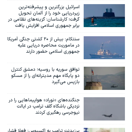
اسرائيل بزرگترین و پیشرفته‌ترین
زیردریایی خود را از آلمان تحویل
گرفت؛ کارشناسان: گزینه‌های نظامی در
برابر جمهوری اسلامی افزایش یافت
سنتکام: بیش از ۲۰ کشتی جنگی آمریکا
در ماموریت محاصره دریایی علیه
جمهوری اسلامی حضور دارند
توافق سوریه با روسیه؛ دمشق کنترل
دو پایگاه مهم مدیترانه‌ای را از مسکو
بازپس می‌گیرد
جنگنده‌های «نوراد» هواپیماهایی را در
نزدیکی باشگاه گلف ترامپ در ایالت
نیوجرسی رهگیری کردند
پرزیدنت ترامپ به اکسیوس: فعلا فشار