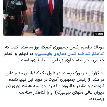
دنبال کنید
مستندها
فرهنگ و زندگی
حقوق شهروندی
انتخابات ریاست جمهوری آمریکا ۲۰۲۴
اقتصادی
حمله جمهوری اسلامی به اسرائیل
رمز مهسا
علم و فناوری
زبانهای مختلف
اسرائیل در جنگ
ورزش زنان در ایران
دونالد ترامپ، رئیس جمهوری آمریکا، روز سه‌شنبه گفت که
گالری عکس
اعتراضات زن، زندگی، آزادی
گناهکار شناخته شدن «هاروی واینستین»
به تجاوز و اقدام
آرشیو پخش زنده
مجموعه مستندهای دادخواهی
جنسی مجرمانه، حاوی «پیامی بسیار قوی» است.
تریبونال مردمی آبان ۹۸
به گزارش نیویورک پست، در طول یک کنفرانس مطبوعاتی
دادگاه حمید نوری
در هند، از رئیس جمهوری آمریکا در مورد این تهیه‌کننده
چهل سال گروگان‌گیری
ثروتمند و مقتدر هالیوود - که روز دوشنبه هیئت ژوری (در
قانون شفافیت دارائی کادر رهبری ایران
دیوان عالی منهتن نیویورک) او را گناهکار شناخت -
پرسیدند.
اعتراضات مردمی آبان ۹۸