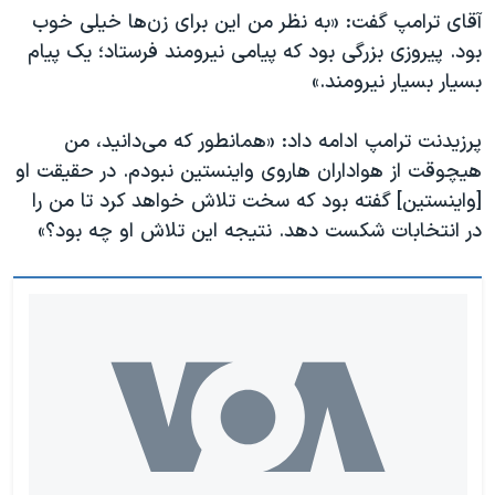
اسرائیل در جنگ
آقای ترامپ گفت: «به نظر من این برای زن‌ها خیلی خوب
نرگس محمدی برنده جایزه نوبل صلح
بود. پیروزی بزرگی بود که پیامی نیرومند فرستاد؛ یک پیام
بسیار بسیار نیرومند.»
همایش محافظه‌کاران آمریکا «سی‌پک»
صفحه‌های ویژه
پرزیدنت ترامپ ادامه داد: «همانطور که می‌دانید، من
سفر پرزیدنت ترامپ به چین
هیچوقت از هواداران هاروی واینستین نبودم. در حقیقت او
[واینستین] گفته بود که سخت تلاش خواهد کرد تا من را
در انتخابات شکست دهد. نتیجه این تلاش او چه بود؟»