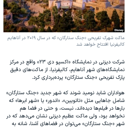
دنبال کنید
مستندها
فرهنگ و زندگی
حقوق شهروندی
انتخابات ریاست جمهوری آمریکا ۲۰۲۴
اقتصادی
حمله جمهوری اسلامی به اسرائیل
رمز مهسا
علم و فناوری
ماکت شهرک تفریحی «جنگ ستارگان» که در سال ۲۰۱۹ در آناهایم
زبانهای مختلف
کالیفرنیا افتتاح خواهد شد
اسرائیل در جنگ
ورزش زنان در ایران
گالری عکس
اعتراضات زن، زندگی، آزادی
شرکت دیزنی در نمایشگاه «اکسپو دی ۲۳» واقع در مرکز
آرشیو پخش زنده
مجموعه مستندهای دادخواهی
نمایشگاه‌های شهر آناهایم، کالیفرنیا، از ماکت‌های دقیق
پارک تفریحی «جنگ ستارگان» پرده‌برداری کرد.
تریبونال مردمی آبان ۹۸
دادگاه حمید نوری
هواداران شاید نومید شوند که شهر جدید «جنگ ستارگان»
چهل سال گروگان‌گیری
شامل جاهایی مثل «تاتویین»، «اندور» یا «شهر ابرها» که
بارها در فیلم‌ها دیده‌اند، نیست، و حتی در فضا هم
قانون شفافیت دارائی کادر رهبری ایران
نخواهد بود، ولی ماکت عظیم دیزنی نشان می‌دهد که در
اعتراضات مردمی آبان ۹۸
شهر «جنگ ستارگان»‌ می‌توان در فضاهای آشنا، شانه به