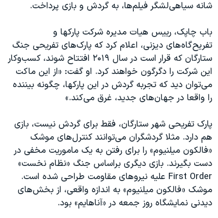
اسرائیل در جنگ
شانه سیاهی‌لشگر فیلم‌ها، به گردش و بازی پرداخت.
نرگس محمدی برنده جایزه نوبل صلح
باب چاپک، رییس هیات مدیره شرکت پارکها و
همایش محافظه‌کاران آمریکا «سی‌پک»
تفریح‌گاه‌های دیزنی، اعلام کرد که پارک‌های تفریحی جنگ
صفحه‌های ویژه
ستارگان که قرار است در سال ۲۰۱۹ افتتاح شوند، کسب‌و‌کار
این شرکت را دگرگون خواهند کرد. او گفت: «از این ماکت
سفر پرزیدنت ترامپ به چین
می‌توان دید که تجربه گردش در این پارکها، چگونه بیننده
را واقعا در جهان‌های جدید، غرق می‌کند.»
پارک‌ تفریحی شهر ستارگان، فقط برای گردش نیست، بازی
هم دارد. مثلا گردشگران می‌توانند کنترل‌های موشک
«فالکون میلنیوم» را برای رفتن به یک ماموریت مخفی در
دست بگیرند. بازی دیگری براساس جنگ «نظام نخست»‌
First Order علیه نیروهای مقاومت طراحی شده است.
موشک «فالکون میلنیوم»‌ به اندازه واقعی، از بخش‌های
دیدنی نمایشگاه روز جمعه در «آناهایم»‌ بود.