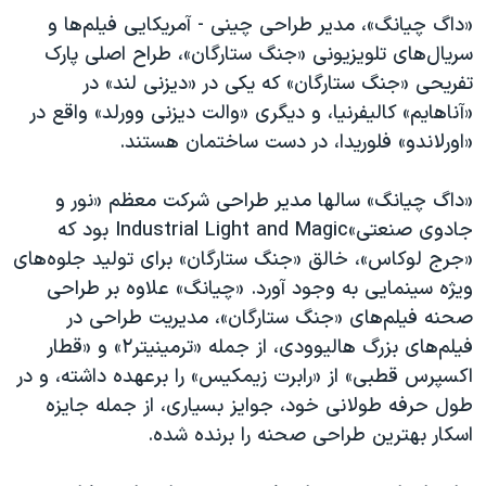
«داگ چیانگ»، مدیر طراحی چینی - آمریکایی فیلم‌ها و
سریال‌های تلویزیونی «جنگ ستارگان»، طراح اصلی پارک
تفریحی «جنگ ستارگان» که یکی در «دیزنی لند»‌ در
«آناهایم» کالیفرنیا، و دیگری «والت دیزنی وورلد» واقع در
«اورلاندو» فلوریدا، در دست ساختمان هستند.
«داگ چیانگ» سالها مدیر طراحی شرکت معظم «نور و
جادوی صنعتی»‌Industrial Light and Magic بود که
«جرج لوکاس»، خالق «جنگ ستارگان»‌ برای تولید جلوه‌های
ویژه سینمایی به وجود آورد. «چیانگ» علاوه بر طراحی
صحنه فیلم‌های «جنگ ستارگان»، مدیریت طراحی در
فیلم‌های بزرگ هالیوودی، از جمله «ترمینیتر۲»‌ و «قطار
اکسپرس قطبی» از «رابرت زیمکیس» را برعهده داشته، و در
طول حرفه طولانی خود،‌ جوایز بسیاری، از جمله جایزه
اسکار بهترین طراحی صحنه را برنده شده.