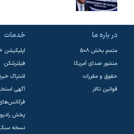
در باره ما
خدمات
متمم بخش ۵۰۸
اپلیکیشن +VOA
منشور صدای آمریکا
فیلترشکن
حقوق و مقررات
اشتراک خبرن
قوانین تالار
آگهی استخد
فرکانس‌های 
پخش رادیو
یادگیری زبان انگلیسی
نسخه سبک 