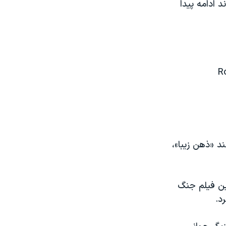
د ادامه پیدا
R
ند «ذهن زیبا»،
ین فیلم جنگ
د.