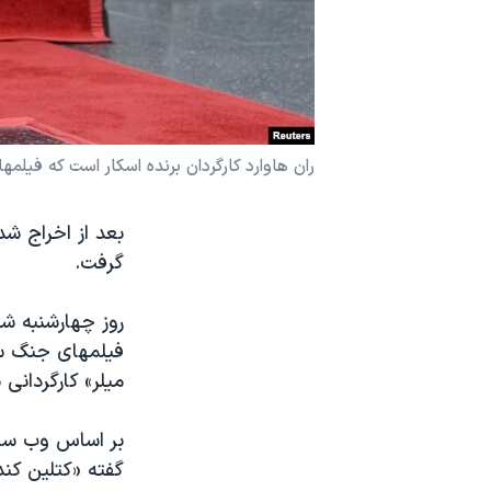
نرگس محمدی برنده جایزه نوبل صلح
همایش محافظه‌کاران آمریکا «سی‌پک»
صفحه‌های ویژه
سفر پرزیدنت ترامپ به چین
​​ران هاوارد کارگردان برنده اسکار است که فیلمهایی مانند «ذهن زیبا
بعد از اخراج شدن
گرفت.
روز چهارشنبه ش
فیلمهای جنگ ست
میلر» کارگردانی 
بر اساس وب سایت
گفته «کتلین کن