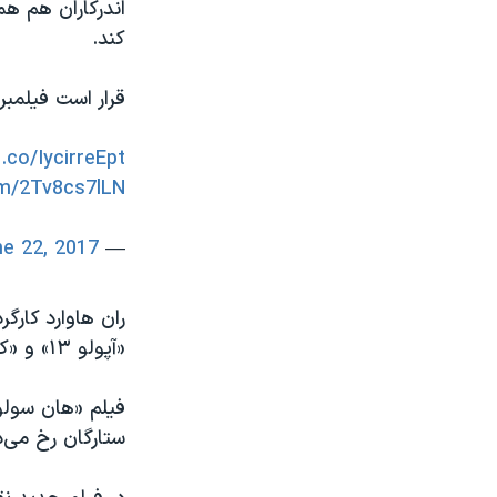
اندرکاران هم همی
کند.
قرار است فیلمبرداری از ۱۰ ماه ژوئیه
t.co/IycirreEpt
om/2Tv8cs7lLN
e 22, 2017
— THR Movies (@THRmovies)
ران هاوارد کارگ
«آپولو ۱۳» و «کد داوینچی» را دارد.
فیلم «هان سولو
ستارگان رخ می‌