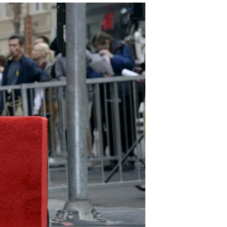
مستندها
فرهنگ و زندگی
حقوق شهروندی
انتخابات ریاست جمهوری آمریکا ۲۰۲۴
اقتصادی
حمله جمهوری اسلامی به اسرائیل
رمز مهسا
علم و فناوری
اسرائیل در جنگ
ورزش زنان در ایران
گالری عکس
اعتراضات زن، زندگی، آزادی
آرشیو پخش زنده
مجموعه مستندهای دادخواهی
تریبونال مردمی آبان ۹۸
دادگاه حمید نوری
چهل سال گروگان‌گیری
قانون شفافیت دارائی کادر رهبری ایران
اعتراضات مردمی آبان ۹۸
اسرائیل در جنگ