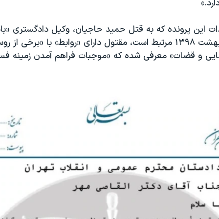
رد.»
ت این پرونده که به قتل حمید حاجیان، وکیل دادگستری «بان
قضایی» در اردیبهشت ۱۳۹۸ مرتبط است، مقتول دارای «روابط» با «برخی از ر
یی و قضات» معرفی شده که «موجبات فراهم آمدن زمینه فسا