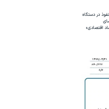
فوذ در دستگاه
وسای
د اقتصادی»