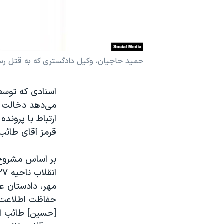
نرگس محمدی برنده جایزه نوبل صلح
همایش محافظه‌کاران آمریکا «سی‌پک»
صفحه‌های ویژه
حمید حاجیان، وکیل دادگستری که به قتل ر
سفر پرزیدنت ترامپ به چین
اسنادی که توسط
می‌دهد دخالت س
ارتباط با پرون
قرمز آقای طائب
بر اساس مشروح
حفاظت اطلاعت س
[حسین] طائب اس