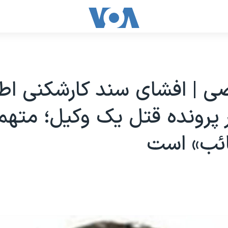
 | افشای سند کارشکنی اط
 پرونده قتل یک وکیل؛ مته
ائب» است