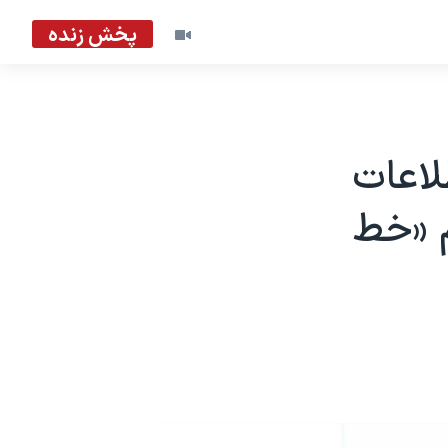
پخش زنده
لاعات
م «خط