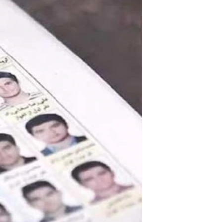
مستندها
فرهنگ و زندگی
حقوق شهروندی
انتخابات ریاست جمهوری آمریکا ۲۰۲۴
اقتصادی
حمله جمهوری اسلامی به اسرائیل
رمز مهسا
علم و فناوری
اسرائیل در جنگ
ورزش زنان در ایران
گالری عکس
اعتراضات زن، زندگی، آزادی
آرشیو پخش زنده
مجموعه مستندهای دادخواهی
تریبونال مردمی آبان ۹۸
دادگاه حمید نوری
چهل سال گروگان‌گیری
قانون شفافیت دارائی کادر رهبری ایران
اعتراضات مردمی آبان ۹۸
اسرائیل در جنگ