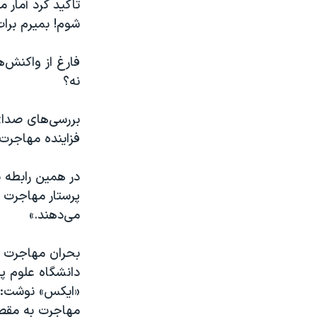
تاکید کرد آمار
شوم! بمیرم برات 
فارغ از واکنش‌ه
نه؟
بررسی‌های صدای
فزاینده مهاجرت
پرستار مهاجرت م
می‌دهند.»
بحران مهاجرت د
«ایکس» نوشت: «ا