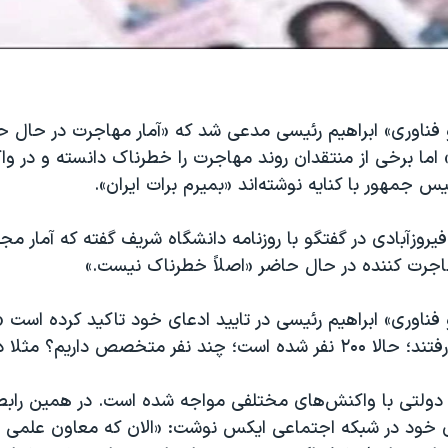
فناوری» ابراهیم رئیسی مدعی شد که «آمار مهاجرت در حال ح
ما برخی از منتقدان روند مهاجرت را خطرناک دانسته و در وا
س جمهور با کنایه نوشته‌اند «بمیرم برات ایران».
فیروزآبادی در گفتگو با روزنامه دانشگاه شریف گفته که آمار مجم
جرت کننده در حال حاضر «اصلاً خطرناک نیست.»
ناوری» ابراهیم رئیسی در تایید ادعای خود تاکید کرده است «ا
 دولتی با واکنش‌های مختلفی مواجه شده است. در همین رابط
 خود در شبکه اجتماعی ایکس نوشت: «الان که معاون علمی