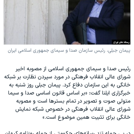
دنبال کنید
مستندها
فرهنگ و زندگی
حقوق شهروندی
انتخابات ریاست جمهوری آمریکا ۲۰۲۴
اقتصادی
حمله جمهوری اسلامی به اسرائیل
رمز مهسا
علم و فناوری
زبانهای مختلف
اسرائیل در جنگ
ورزش زنان در ایران
پیمان جبلی، رئیس سازمان صدا و سیمای جمهوری اسلامی ایران
گالری عکس
اعتراضات زن، زندگی، آزادی
رئیس صدا و سیمای جمهوری اسلامی از مصوبه اخیر
آرشیو پخش زنده
مجموعه مستندهای دادخواهی
شورای عالی انقلاب فرهنگی در مورد سپردن نظارت بر شبکه
تریبونال مردمی آبان ۹۸
خانگی به این سازمان دفاع کرد. پیمان جبلی روز شنبه به
خبرگزاری ایلنا گفت: «بر اساس قانون اساسی صدا و سیما
دادگاه حمید نوری
متولی صوت و تصویر در تمام بسترها است و مصوبه
چهل سال گروگان‌گیری
شورای عالی انقلاب فرهنگی در خصوص شبکه نمایش
قانون شفافیت دارائی کادر رهبری ایران
خانگی برای تثبیت همین موضوع است.»
اعتراضات مردمی آبان ۹۸
در پی حمله تند رسانه‌های حکومتی از جمله روزنامه کیهان