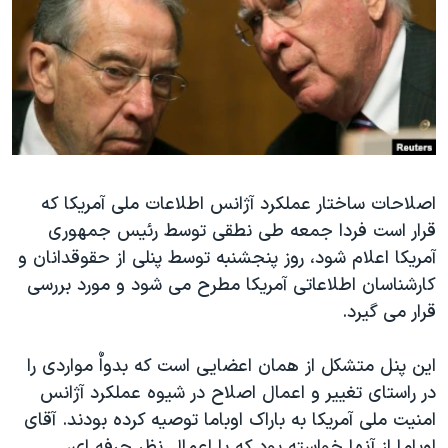
دنبال کنید
مستندها
فرهنگ و زندگی
حقوق شهروندی
انتخابات ریاست جمهوری آمریکا ۲۰۲۴
اقتصادی
حمله جمهوری اسلامی به اسرائیل
رمز مهسا
علم و فناوری
زبانهای مختلف
اسرائیل در جنگ
ورزش زنان در ایران
گالری عکس
اعتراضات زن، زندگی، آزادی
اصلاحات ساختار عملکرد آژانس اطلاعات ملی آمریکا که
قرار است فردا جمعه طی نطقی توسط رئیس جمهوری
آرشیو پخش زنده
مجموعه مستندهای دادخواهی
آمریکا اعلام شود، روز پنجشنبه توسط پنلی از حقوقدانان و
تریبونال مردمی آبان ۹۸
کارشناسان اطلاعاتی آمریکا مطرح می شود و مورد بررسی
دادگاه حمید نوری
قرار می گیرد.
چهل سال گروگان‌گیری
این پنل متشکل از همان اعضایی است که بدواٌ مواردی را
قانون شفافیت دارائی کادر رهبری ایران
در راستای تغییر و اعمال اصلاح در شیوه عملکرد آژانس
اعتراضات مردمی آبان ۹۸
امنیت ملی آمریکا به باراک اوباما توصیه کرده بودند. آقای
اوباما از آنها خواسته بود که با اعمال نظر حرفه ای،