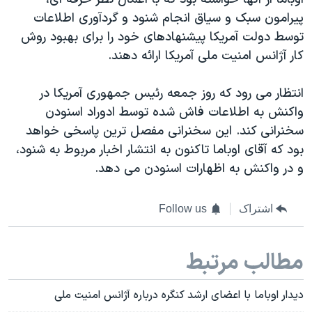
اسرائیل در جنگ
پیرامون سبک و سیاق انجام شنود و گردآوری اطلاعات
نرگس محمدی برنده جایزه نوبل صلح
توسط دولت آمریکا پیشنهادهای خود را برای بهبود روش
همایش محافظه‌کاران آمریکا «سی‌پک»
کار آژانس امنیت ملی آمریکا ارائه دهند.
صفحه‌های ویژه
انتظار می رود که روز جمعه رئیس جمهوری آمریکا در
سفر پرزیدنت ترامپ به چین
واکنش به اطلاعات فاش شده توسط ادوراد اسنودن
سخنرانی کند. این سخنرانی مفصل ترین پاسخی خواهد
بود که آقای اوباما تاکنون به انتشار اخبار مربوط به شنود،
و در واکنش به اظهارات اسنودن می دهد.
اشتراک
Follow us
مطالب مرتبط
دیدار اوباما با اعضای ارشد کنگره درباره آژانس امنیت ملی