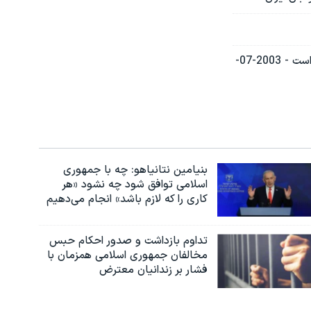
رئيس فدراسيون فوتبال ايران: حضور مربی خارجی در راس تيم ملی فوتبال ايران منتفی است - 2003-07-
بنیامین نتانیاهو: چه با جمهوری
اسلامی توافق شود چه نشود «هر
کاری را که لازم باشد» انجام می‌دهیم
تداوم بازداشت و صدور احکام حبس
مخالفان جمهوری اسلامی همزمان با
فشار بر زندانیان معترض