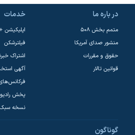
در باره ما
خدمات
متمم بخش ۵۰۸
اپلیکیشن +VOA
منشور صدای آمریکا
فیلترشکن
حقوق و مقررات
اشتراک خبرن
قوانین تالار
آگهی استخد
فرکانس‌های 
پخش رادیو
یادگیری زبان انگلیسی
نسخه سبک 
دنبال کنید
گوناگون