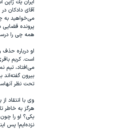
ايران يك ژاپن 
آقای دادکان در ا
همه چی را درس
او درباره حذف 
است. کریم باقری
می‌افتاد، تیم ن
تحت نظر آنهاست
وی با انتقاد از
هرگز به خاطر ت
یکی؟ او را چون
نزده‌ایم! پس این