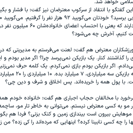
اسلامی خواهد شد.
ین گفتگو با انتقاد از سرکوب معترضان نیز گفت: با فشار و بگیر
پرونده قضایی دارند که یعنی با احتساب اعضای خا
ت کنیم، آخرش چه می‌شود؟
ورزشکاران معترض هم گفت:‌ لعنت می‌فرستم به مدیریتی که د
 را گذاشتند کنار. یک بازیکن نمی‌پرسد چرا؟ اگر مدیر بودم و ای
می‌دادم. اگر بازیکن بودم بازی نمی‌کردم. یک کلمه حرف نمی‌زنی
بیرون گفته‌اند به بازیکن سه میلیار
. با پول همه را خریده‌اند. پس اخلاق و شرف و دین چی؟
 برخورد با مخالفان حجاب اجباری هم گفت: خانواده خودم همه 
ار مو به کسی معترض نیستم. می‌توانی به خاطر تار مو، ساچم
 موهایش بیرون است بیندازی زمین و کتک بزنی؟ فردا هم بگوی
ها را چه کسی نابینا کرده؟ اینهایی که مرده‌اند را کی زده؟ من زد