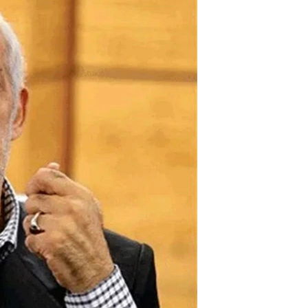
مستندها
فرهنگ و زندگی
حقوق شهروندی
انتخابات ریاست جمهوری آمریکا ۲۰۲۴
اقتصادی
حمله جمهوری اسلامی به اسرائیل
رمز مهسا
علم و فناوری
اسرائیل در جنگ
ورزش زنان در ایران
گالری عکس
اعتراضات زن، زندگی، آزادی
آرشیو پخش زنده
مجموعه مستندهای دادخواهی
تریبونال مردمی آبان ۹۸
دادگاه حمید نوری
چهل سال گروگان‌گیری
قانون شفافیت دارائی کادر رهبری ایران
اعتراضات مردمی آبان ۹۸
اسرائیل در جنگ