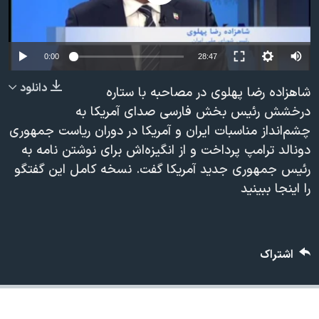
دنبال کنید
مستندها
فرهنگ و زندگی
حقوق شهروندی
انتخابات ریاست جمهوری آمریکا ۲۰۲۴
0:00
28:47
اقتصادی
حمله جمهوری اسلامی به اسرائیل
دانلود
شاهزاده رضا پهلوی در مصاحبه با ستاره
رمز مهسا
علم و فناوری
زبانهای مختلف
درخشش رئیس بخش فارسی صدای آمریکا به
اسرائیل در جنگ
ورزش زنان در ایران
چشم‌انداز مناسبات ایران و آمریکا در دوران ریاست جمهوری
گالری عکس
اعتراضات زن، زندگی، آزادی
دونالد ترامپ پرداخت و از انگیزه‌اش برای نوشتن نامه‌ به
رئیس جمهوری جدید آمریکا گفت. نسخه کامل این گفتگو
آرشیو پخش زنده
مجموعه مستندهای دادخواهی
را اینجا ببینید
تریبونال مردمی آبان ۹۸
دادگاه حمید نوری
چهل سال گروگان‌گیری
اشتراک
قانون شفافیت دارائی کادر رهبری ایران
اعتراضات مردمی آبان ۹۸