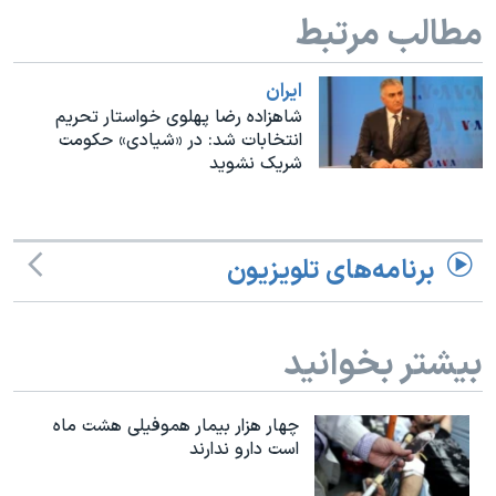
اسرائیل در جنگ
مطالب مرتبط
نرگس محمدی برنده جایزه نوبل صلح
همایش محافظه‌کاران آمریکا «سی‌پک»
ايران
شاهزاده رضا پهلوی خواستار تحریم
صفحه‌های ویژه
انتخابات شد: در «شیادی» حکومت
شریک نشوید
سفر پرزیدنت ترامپ به چین
برنامه‌های تلویزیون
بیشتر بخوانید
چهار هزار بیمار هموفیلی هشت ماه
است دارو ندارند