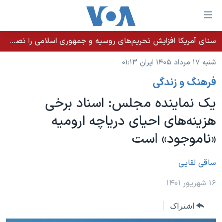
ینکهای
ابل
سترسی
سنای آمریکا افزایش تحریم‌های روسیه و جمهوری اسلامی را تصویب کرد؛ زلنسکی از این اقدام تشکر کرد
خانه
هش
شنبه ۱۷ مرداد ۱۴۰۵ ایران ۰۱:۱۳
نسخه سبک وب‌سایت
ه
فرهنگ و زندگی
حتوای
موضوع ها
صلی
یک نماینده مجلس: اسناد برخی
برنامه های تلویزیونی
ایران
هش
هزینه‌های احیای دریاچه ارومیه
جدول برنامه ها
ه
آمریکا
«ناموجود» است
فحه
صفحه‌های ویژه
جهان
صلی
فرکانس‌های صدای آمریکا
ورزشی
جام جهانی ۲۰۲۶
ساقی لقایی
هش
پخش رادیویی
ه
گزیده‌ها
عملیات خشم حماسی
۱۶ شهریور ۱۴۰۱
ستجو
۲۵۰سالگی آمریکا
ویژه برنامه‌ها
یادگیری زبان انگلیسی
اشتراک
ویدیوها
بایگانی برنامه‌های تلویزیونی