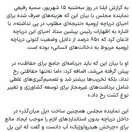
اسرائیل در جنگ
به گزارش ایلنا در روز سه‌شنبه ۱۵ شهریور، سمیه رفیعی
نرگس محمدی برنده جایزه نوبل صلح
نماینده مجلس با بیان این که هزینه‌های صرف شده برای
همایش محافظه‌کاران آمریکا «سی‌پک»
احیای دریاچه ارومیه «نتیجه‌ای مطلوب در پی نداشته»، با
اشاره به اظهارات رئیس پیشین ستاد احیای این دریاچه
صفحه‌های ویژه
اذعان کرد که «۸۵ درصد از دلایل وضعیت کنونی دریاچه
سفر پرزیدنت ترامپ به چین
ارومیه مربوط به دخالت‌های انسانی» بوده است.
او با بیان این که باید «برنامه‌ای جامع برای حفاظت» در
پیش گرفته می‌شد، اضافه کرد: «اما نه‌تنها حفاظتی رخ
نداد، بلکه تخریب‌ها بیشتر شد و تصمیم‌گیری‌های غلطی
شامل برداشت‌های غیرمجاز برای توسعه کشاورزی و تغییر
نوع کشت رخ داد.»
این نماینده مجلس همچنین ساخت «پل میان‌گذر» در
داخل دریاچه بدون استانداردهای لازم را موجب ایجاد مانع
برای «چرخش هیدرولوژیک» آب دانست و گفت که این پل