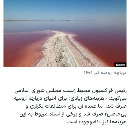
دنبال کنید
مستندها
فرهنگ و زندگی
حقوق شهروندی
انتخابات ریاست جمهوری آمریکا ۲۰۲۴
اقتصادی
حمله جمهوری اسلامی به اسرائیل
رمز مهسا
علم و فناوری
زبانهای مختلف
اسرائیل در جنگ
ورزش زنان در ایران
گالری عکس
اعتراضات زن، زندگی، آزادی
آرشیو پخش زنده
مجموعه مستندهای دادخواهی
دریاچه ارومیه تیر ۱۴۰۱
تریبونال مردمی آبان ۹۸
دادگاه حمید نوری
رئیس فراکسیون محیط زیست مجلس شورای اسلامی
می‌گوید: «هزینه‌های زیادی» برای احیای دریاچه ارومیه
چهل سال گروگان‌گیری
صرف شد، اما عمده آن برای «مطالعات تکراری و
قانون شفافیت دارائی کادر رهبری ایران
بی‌حاصل» صرف شد و برخی از اسناد مربوط به این
اعتراضات مردمی آبان ۹۸
هزینه‌ها نیز «ناموجود» است.